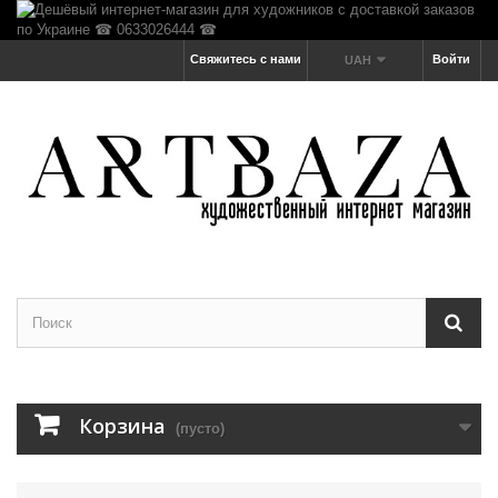
Свяжитесь с нами
Войти
UAH
Корзина
(пусто)