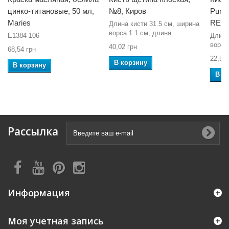
цинко-титановые, 50 мл,
№8, Киров
Pumpk
Maries
REG
Длина кисти 31.5 см, ширина
ворса 1.1 см, длина...
E1384 106
Длина
ворса
40,02 грн
68,54 грн
22,54 
В корзину
В корзину
В к
Рассылка
Информация
Моя учетная запись