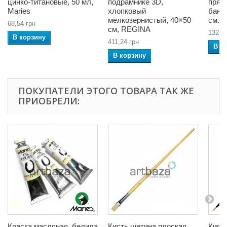
цинко-титановые, 50 мл,
подрамнике 3D,
прям
Maries
хлопковый
баноч
мелкозернистый, 40×50
см.,
68,54 грн
см, REGINA
132,4
В корзину
411,24 грн
В к
В корзину
ПОКУПАТЕЛИ ЭТОГО ТОВАРА ТАК ЖЕ
ПРИОБРЕЛИ:
Краска масляная, белила
Кисть щетина плоская,
Кист