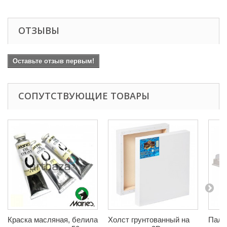
ОТЗЫВЫ
Оставьте отзыв первым!
СОПУТСТВУЮЩИЕ ТОВАРЫ
Краска масляная, белила
Холст грунтованный на
Пали