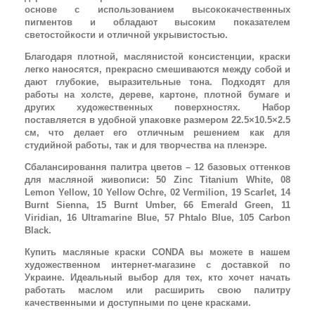
основе с использованием высококачественных
пигментов и обладают высоким показателем
светостойкости и отличной укрывистостью.
Благодаря плотной, маслянистой консистенции, краски
легко наносятся, прекрасно смешиваются между собой и
дают глубокие, выразительные тона. Подходят для
работы на холсте, дереве, картоне, плотной бумаге и
других художественных поверхностях. Набор
поставляется в удобной упаковке размером 22.5×10.5×2.5
см, что делает его отличным решением как для
студийной работы, так и для творчества на пленэре.
Сбалансировання палитра цветов – 12 базовых оттенков
для масляной живописи: 50 Zinc Titanium White, 08
Lemon Yellow, 10 Yellow Ochre, 02 Vermilion, 19 Scarlet, 14
Burnt Sienna, 15 Burnt Umber, 66 Emerald Green, 11
Viridian, 16 Ultramarine Blue, 57 Phtalo Blue, 105 Carbon
Black.
Купить масляные краски CONDA вы можете в нашем
художественном интернет-магазине с доставкой по
Украине. Идеальный выбор для тех, кто хочет начать
работать маслом или расширить свою палитру
качественными и доступными по цене красками.