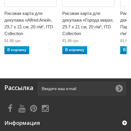
Рисовая карта для
Рисовая карта для
Рисо
декупажа «Alfred Anioł»,
декупажа «Города мира»,
деку
29.7 x 21 см, 20 г/м², ITD
29.7 x 21 см, 20 г/м², ITD
Париж
Collection
Collection
г/м²,
81,88 грн
81,88 грн
81,88 
В корзину
В корзину
В к
Рассылка
Информация