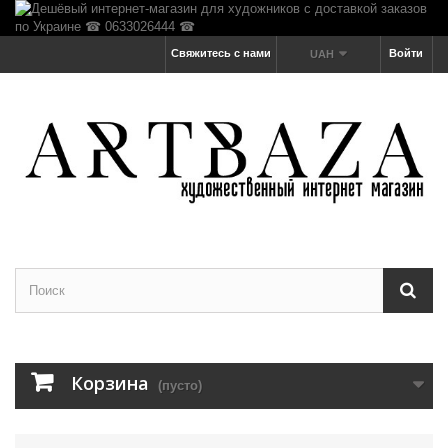
Свяжитесь с нами
Войти
UAH
Корзина
(пусто)