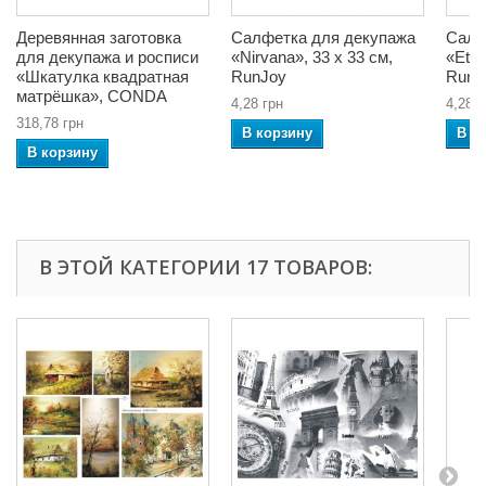
Деревянная заготовка
Салфетка для декупажа
Салф
для декупажа и росписи
«Nirvana», 33 x 33 см,
«Ethn
«Шкатулка квадратная
RunJoy
RunJ
матрёшка», CONDA
4,28 грн
4,28 г
318,78 грн
В корзину
В к
В корзину
В ЭТОЙ КАТЕГОРИИ 17 ТОВАРОВ: