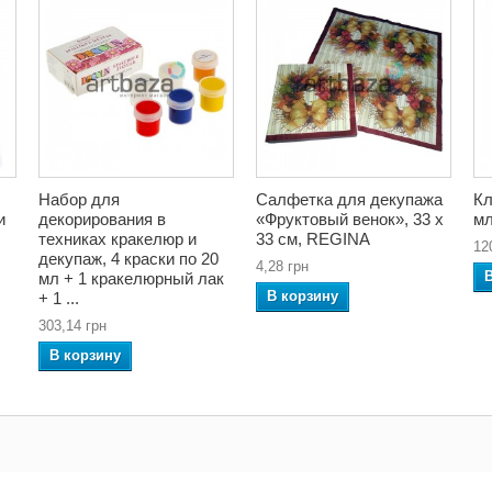
Набор для
Салфетка для декупажа
Кл
и
декорирования в
«Фруктовый венок», 33 x
мл
техниках кракелюр и
33 см, REGINA
12
декупаж, 4 краски по 20
4,28 грн
мл + 1 кракелюрный лак
В корзину
+ 1 ...
303,14 грн
В корзину