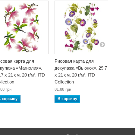
совая карта для
Рисовая карта для
Рисовая к
купажа «Магнолия»,
декупажа «Вьюнок», 29.7
декупажа
.7 x 21 см, 20 г/м², ITD
x 21 см, 20 г/м², ITD
цветы», 29
llection
Collection
м², ITD Co
,88 грн
81,88 грн
81,88 грн
В корзину
В корзину
В корзин