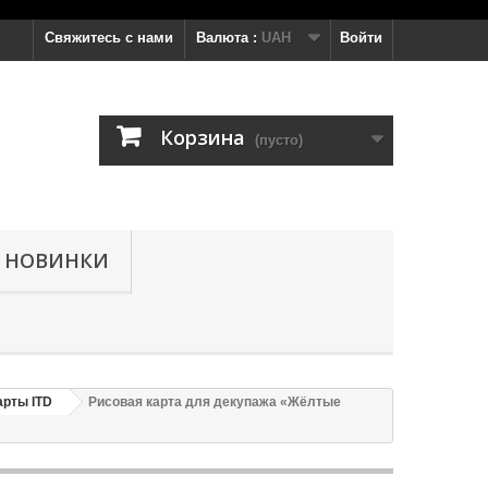
Свяжитесь с нами
Валюта :
UAH
Войти
Корзина
(пусто)
НОВИНКИ
арты ITD
Рисовая карта для декупажа «Жёлтые