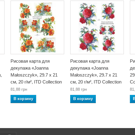
Рисовая карта для
Рисовая карта для
Ри
декупажа «Joanna
декупажа «Joanna
де
,
Małoszczyk», 29.7 x 21
Małoszczyk», 29.7 x 21
29
см, 20 г/м², ITD Collection
см, 20 г/м², ITD Collection
Co
81,88 грн
81,88 грн
81
В корзину
В корзину