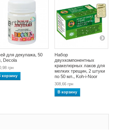
ей для декупажа, 50
Набор
Кисть син
, Decola
двухкомпонентных
Decoupage
кракелюрных лаков для
REGINA
0,98 грн
мелких трещин, 2 штуки
128,80 грн
В корзину
по 50 мл., Koh-i-Noor
В корзин
308,66 грн
В корзину