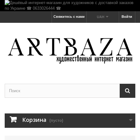
Свяжитесь с нами
Войти
UAH
Корзина
(пусто)