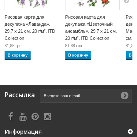
Рисовая карта для
Рисовая карта для
Рисо
декупажа «Лаванда»,
декупажа «Цветочный
деку
29.7 x 21 см, 20 г/м², ITD
ансамбль», 29.7 x 21 см,
Małos
Collection
20 г/м², ITD Collection
см, 2
81,88 грн
81,88 грн
81,88 
В корзину
В корзину
В к
Рассылка
Информация