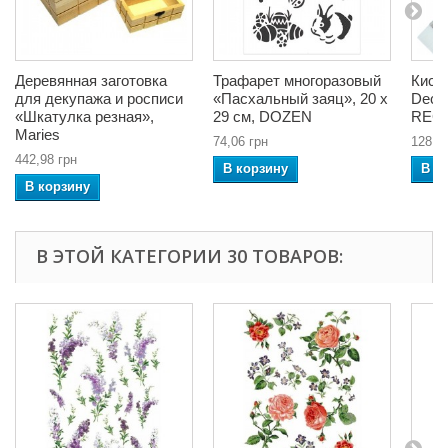
Деревянная заготовка
Трафарет многоразовый
Кист
для декупажа и росписи
«Пасхальный заяц», 20 x
Decou
«Шкатулка резная»,
29 см, DOZEN
REG
Maries
74,06 грн
128,8
442,98 грн
В корзину
В к
В корзину
В ЭТОЙ КАТЕГОРИИ 30 ТОВАРОВ: