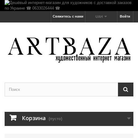
Свяжитесь с нами
Войти
UAH
Корзина
(пусто)