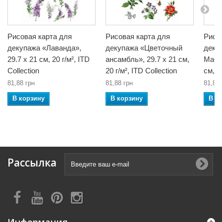
Рисовая карта для
Рисовая карта для
Рисо
декупажа «Лаванда»,
декупажа «Цветочный
деку
29.7 x 21 см, 20 г/м², ITD
ансамбль», 29.7 x 21 см,
Małos
Collection
20 г/м², ITD Collection
см, 2
81,88 грн
81,88 грн
81,88 
В корзину
В корзину
В к
Рассылка
Информация