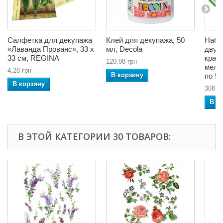
Салфетка для декупажа
Клей для декупажа, 50
Набо
«Лаванда Прованс», 33 x
мл, Decola
двух
33 см, REGINA
крак
120,98 грн
мелк
4,28 грн
В корзину
по 50
В корзину
308,6
В к
В ЭТОЙ КАТЕГОРИИ 30 ТОВАРОВ: