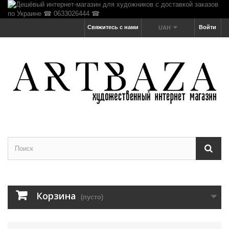
Свяжитесь с нами
Войти
UAH
Корзина
(пусто)