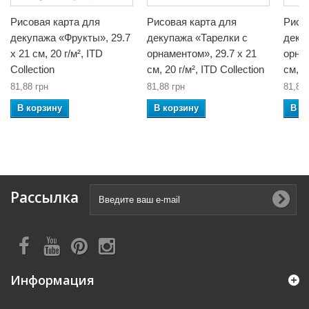
Рисовая карта для
Рисовая карта для
Рисо
декупажа «Фрукты», 29.7
декупажа «Тарелки с
деку
x 21 см, 20 г/м², ITD
орнаментом», 29.7 x 21
орнам
Collection
см, 20 г/м², ITD Collection
см, 2
81,88 грн
81,88 грн
81,88 
В корзину
В корзину
В к
Рассылка
Информация