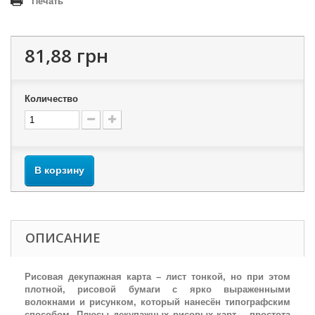
Печать
81,88 грн
Количество
В корзину
ОПИСАНИЕ
Рисовая декупажная карта – лист тонкой, но при этом
плотной, рисовой бумаги с ярко выраженными
волокнами и рисунком, который нанесён типографским
способом. Плюсы декупажных рисовых карт – простота