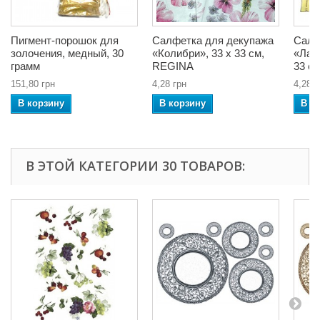
Пигмент-порошок для
Салфетка для декупажа
Салф
золочения, медный, 30
«Колибри», 33 x 33 см,
«Лав
грамм
REGINA
33 с
151,80 грн
4,28 грн
4,28 г
В корзину
В корзину
В к
В ЭТОЙ КАТЕГОРИИ 30 ТОВАРОВ: