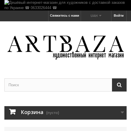
Свяжитесь с нами
Войти
UAH
Корзина
(пусто)