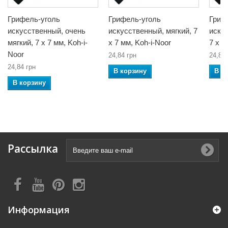
Грифель-уголь
Грифель-уголь
Гриф
искусственный, очень
искусственный, мягкий, 7
иску
мягкий, 7 x 7 мм, Koh-i-
x 7 мм, Koh-i-Noor
7 x 7
Noor
24,84 грн
24,84 
24,84 грн
В корзину
В к
В корзину
Рассылка
Информация