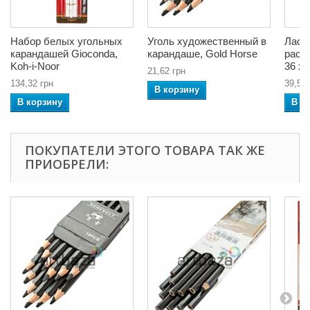
Набор белых угольных
Уголь художественный в
Ласт
карандашей Gioconda,
карандаше, Gold Horse
расту
Koh-i-Noor
36 x 
21,62 грн
134,32 грн
39,56 
В корзину
В корзину
В к
ПОКУПАТЕЛИ ЭТОГО ТОВАРА ТАК ЖЕ
ПРИОБРЕЛИ: