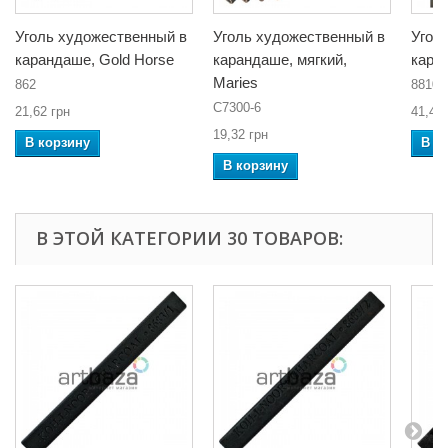
Уголь художественный в
Уголь художественный в
Угол
карандаше, Gold Horse
карандаше, мягкий,
каран
Maries
862
8810/
C7300-6
21,62 грн
41,40 
19,32 грн
В корзину
В к
В корзину
В ЭТОЙ КАТЕГОРИИ 30 ТОВАРОВ: