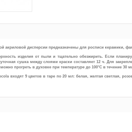
ной акриловой дисперсии предназначены для росписи керамики, фаян
рхность изделия от пыли и тщательно обезжирить. Если планируе
жуточная сушка между слоями краски составляет 12 ч. Для закрепле
можно прогреть в духовке при температуре до 100°С в течение 30 
ola входят 9 цветов в таре по 20 мл: белая, желтая светлая, розо