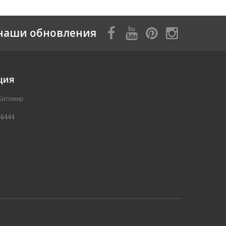
наши обновления
ция
Житомир
 6444