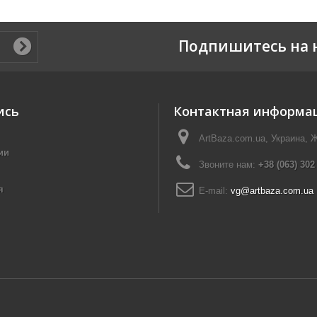
Подпишитесь на 
ись
Контактная информа
ArtBaza.com.ua, Украина, 
ии
Звоните нам:
+38 (063) 302
я
E-mail:
vg@artbaza.com.ua