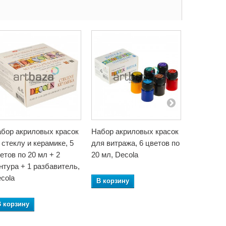
бор акриловых красок
Набор акриловых красок
Набор ак
 стеклу и керамике, 5
для витража, 6 цветов по
для витра
етов по 20 мл + 2
20 мл, Decola
20 мл + 1
нтура + 1 разбавитель,
cola
В корзину
В корзин
В корзину