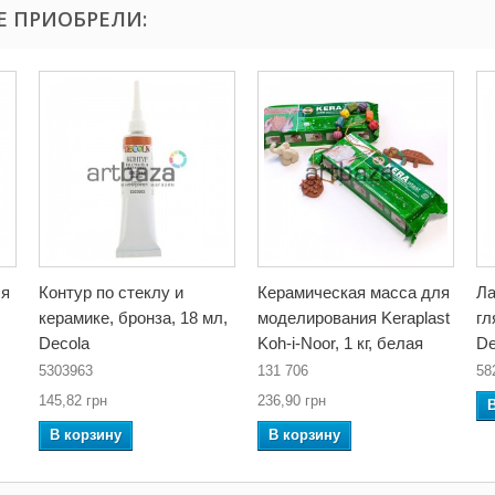
Е ПРИОБРЕЛИ:
ля
Контур по стеклу и
Керамическая масса для
Ла
керамике, бронза, 18 мл,
моделирования Keraplast
гл
Decola
Koh-i-Noor, 1 кг, белая
De
5303963
131 706
58
145,82 грн
236,90 грн
В корзину
В корзину