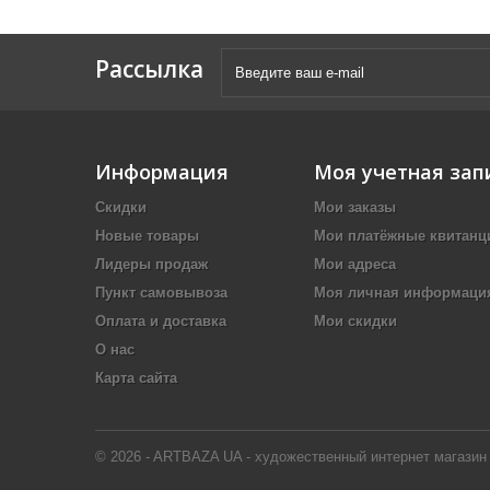
Рассылка
Информация
Моя учетная зап
Скидки
Мои заказы
Новые товары
Мои платёжные квитанц
Лидеры продаж
Мои адреса
Пункт самовывоза
Моя личная информаци
Оплата и доставка
Мои скидки
О нас
Карта сайта
© 2026 - ARTBAZA UA - художественный интернет магазин