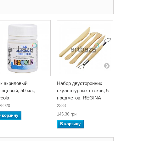
к акриловый
Набор двусторонних
Разбавит
янцевый, 50 мл.,
скульптурных стеков, 5
акриловых
cola
предметов, REGINA
стеклу и 
Decola
28920
2333
5828927
145,36 грн
В корзину
В корзин
В корзину