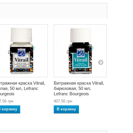
тражная краска Vitrail,
Витражная краска Vitrail,
Контур дл
лая, 50 мл, Lefranc
бирюзовая, 50 мл,
стеклу и 
urgeois
Lefranc Bourgeois
черный, т
KeepSmili
7,56 грн
407,56 грн
54,74 грн
В корзину
В корзину
В корзин