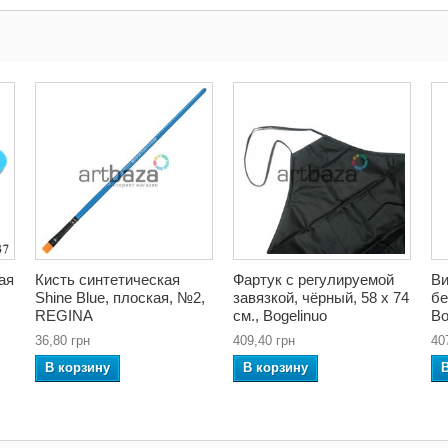
ая
Кисть синтетическая
Фартук с регулируемой
Ви
Shine Blue, плоская, №2,
завязкой, чёрный, 58 x 74
бе
REGINA
см., Bogelinuo
Bo
36,80 грн
409,40 грн
40
В корзину
В корзину