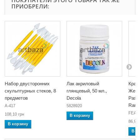
ПРИОБРЕЛИ:
Набор двусторонних
Лак акриловый
Крас
скульптурных стеков, 8
глянцевый, 50 мл.,
Желт
предметов
Decola
Paste
Rang
A-417
5828920
FEA 2
108,10 грн
В корзину
86,94 
В корзину
В к