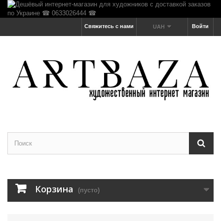
Свяжитесь с нами
Войти
UAH
Корзина
(пусто)