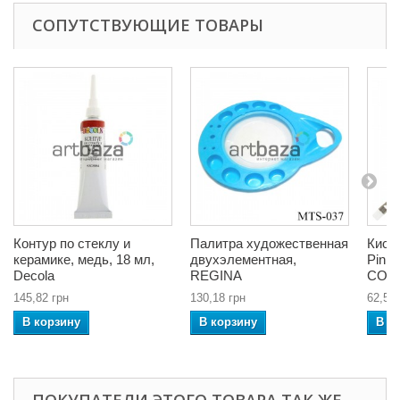
СОПУТСТВУЮЩИЕ ТОВАРЫ
Контур по стеклу и
Палитра художественная
Кист
керамике, медь, 18 мл,
двухэлементная,
Pink,
Decola
REGINA
CON
145,82 грн
130,18 грн
62,56 
В корзину
В корзину
В к
ПОКУПАТЕЛИ ЭТОГО ТОВАРА ТАК ЖЕ