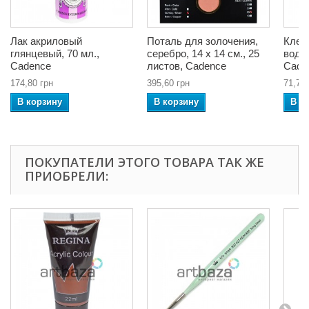
Лак акриловый
Поталь для золочения,
Клей
глянцевый, 70 мл.,
серебро, 14 x 14 см., 25
водно
Cadence
листов, Cadence
Cade
174,80 грн
395,60 грн
71,76 
В корзину
В корзину
В к
ПОКУПАТЕЛИ ЭТОГО ТОВАРА ТАК ЖЕ
ПРИОБРЕЛИ: