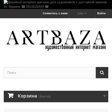
Свяжитесь с нами
Войти
UAH
Корзина
(пусто)