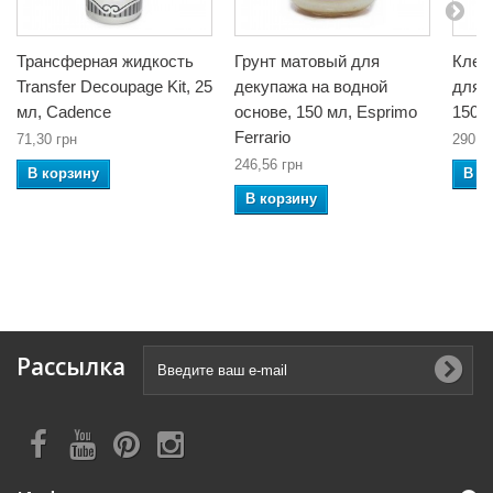
Трансферная жидкость
Грунт матовый для
Клей
Transfer Decoupage Kit, 25
декупажа на водной
для д
мл, Cadence
основе, 150 мл, Esprimo
150 м
Ferrario
71,30 грн
290,7
246,56 грн
В корзину
В к
В корзину
Рассылка