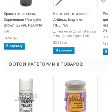
Краска акриловая,
Кисть синтетическая
Рисо
Коричневая / Vandyke
Artdeco, long liner,
деку
Brown, 22 мл, REGINA
REGINA
незаб
20 г/
796
Длина кисти 16 см, Ø ворса
2 мм, длина ворса 1 см.
R 289
34,96 грн
83,72 грн
81,88 
В корзину
В корзину
В к
В ЭТОЙ КАТЕГОРИИ 8 ТОВАРОВ: