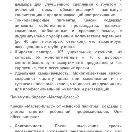
даммара для улучшенного сцепления с грунтом и
пчелиный воск, обеспечивающий пастозную
консистенцию и предотвращающий растрескивание.
Тонкодисперсные пигменты. Краски содержат
пигменты собственного производства, включая
кадмиевые, кобальтовые и красящие земли, с
индивидуально подобранным количеством перетиров
(до 40 для некоторых оттенков), что гарантирует
насыщенность и глубину цвета.
Широкая палитра. 105 уникальных оттенков, из
которых 66 монопигментные и 70 с высокой
светостойкостью; в ассортименте представлены как
корпусные, так и лессирующие краски.
Идеальная смешиваемость. Монопигментные краски
сохраняют чистоту цвета при смешивании и не
тускнеют после высыхания, что делает их идеальными
для профессиональной живописи и реставрации.
Почему выбирают «Мастер-Класс»?
Краски «Мастер-Класс» от «Невской палитры» созданы с
учетом строгих требований профессионалов. Они
обеспечивают:
Долговечность. После высыхания краски
десятилетиями сохраняют первоначальный тон, что