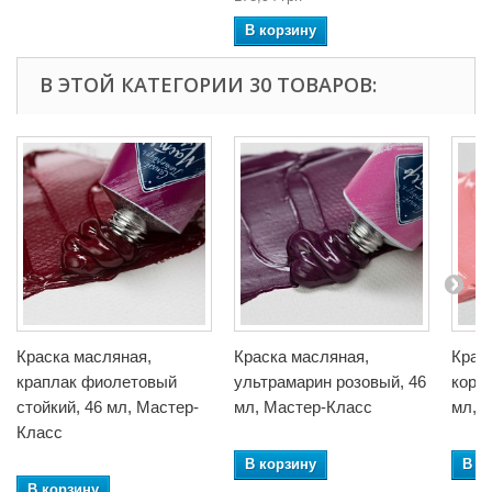
В корзину
В ЭТОЙ КАТЕГОРИИ 30 ТОВАРОВ:
Краска масляная,
Краска масляная,
Крас
краплак фиолетовый
ультрамарин розовый, 46
кора
стойкий, 46 мл, Мастер-
мл, Мастер-Класс
мл, 
Класс
В корзину
В к
В корзину