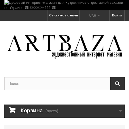
Свяжитесь с нами
Войти
UAH
Корзина
(пусто)