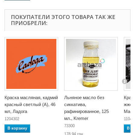
ПОКУПАТЕЛИ ЭТОГО ТОВАРА ТАК ЖЕ
ПРИОБРЕЛИ:
Краска масляная, кадмий
Льняное масло без
Крас
красный светлый (А), 46
сиккатива,
жжена
мл, Ладога
рафинированное, 125
Маст
мл., Kremer
1204302
11048
73300
В корзину
В к
178,94 грн