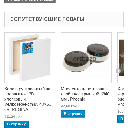
СОПУТСТВУЮЩИЕ ТОВАРЫ
Холст грунтованный на
Масленка пластиковая
Холс
подрамнике 3D,
двойная с крышкой, Ø40
карт
хлопковый
мм., Phoenix
рисун
мелкозернистый, 40×50
Phoe
92,60 грн
см, REGINA
165,6
В корзину
411,24 грн
В к
В корзину