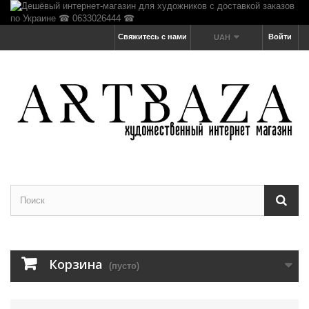
Свяжитесь с нами
Войти
UAH
Корзина
(пусто)