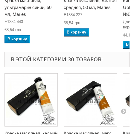
Краска масляная,
Краска масляная, желтая
Кист
ультрамарин синий, 50
средняя, 50 мл, Maries
Golde
мл, Maries
№6, 
E1384 227
E1384 443
Длина
68,54 грн
ворса
68,54 грн
В корзину
44,16 
В корзину
В к
В ЭТОЙ КАТЕГОРИИ 30 ТОВАРОВ:
Краска масляная, кадмий
Краска масляная, марс
Крас