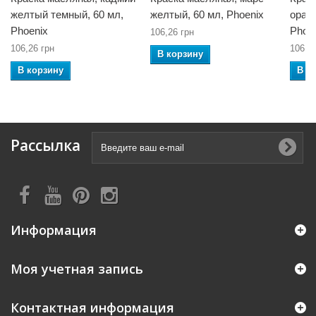
желтый темный, 60 мл,
желтый, 60 мл, Phoenix
оран
Phoenix
Phoe
106,26 грн
106,26 грн
106,2
В корзину
В корзину
В к
Рассылка
Информация
Моя учетная запись
Контактная информация