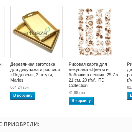
к,
Деревянная заготовка
Рисовая карта для
Ри
для декупажа и росписи
декупажа «Цветы и
де
«Подносы», 3 штуки,
бабочки в сепии», 29.7 x
ро
Maries
21 см, 20 г/м², ITD
г/
Collection
664,24 грн
81
81,88 грн
В корзину
В корзину
Е ПРИОБРЕЛИ: