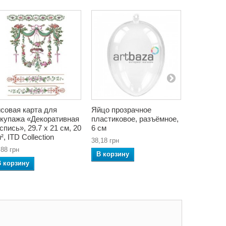
совая карта для
Яйцо прозрачное
Подсвечн
купажа «Декоративная
пластиковое, разъёмное,
металлич
спись», 29.7 x 21 см, 20
6 см
подвесной
м², ITD Collection
38,18 грн
186,30 грн
,88 грн
В корзину
В корзин
В корзину