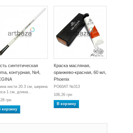
сть синтетическая
Краска масляная,
Краска м
ima, контурная, №4,
оранжево-красная, 60 мл,
киноварь,
EGINA
Phoenix
PO60AT №
ина кисти 20.3 см, ширина
PO60AT №313
106,26 грн
рса 1 см, длина...
106,26 грн
В корзин
,28 грн
В корзину
В корзину