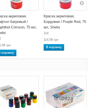
аска акриловая,
Краска акриловая,
Краска ак
фтол багровый /
Бордовая / Purple Red, 75
Кадмий к
phthol Crimson, 75 мл,
мл, Sheloi
/ Cadmium
eloi
мл, Sheloi
114
2
510
114,08 грн
4,08 грн
114,08 грн
В корзину
В корзину
В корзин