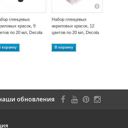
бор глянцевых
Набор глянцевых
Набор фл
риловых красок, 9
акриловых красок, 12
акриловых
етов по 20 мл, Decola
цветов по 20 мл, Decola
цветов по
В корзину
В корзину
В корзин
наши обновления
ция