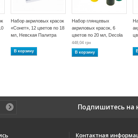
ок
Набор акриловых красок
Набор глянцевых
На
10
«Сонет», 12 цветов по 18
акриловых красок, 6
ак
мл, Невская Палитра
цветов по 20 мл, Decola
цв
448,04 грн
В корзину
В корзину
Подпишитесь на 
ись
Контактная информа