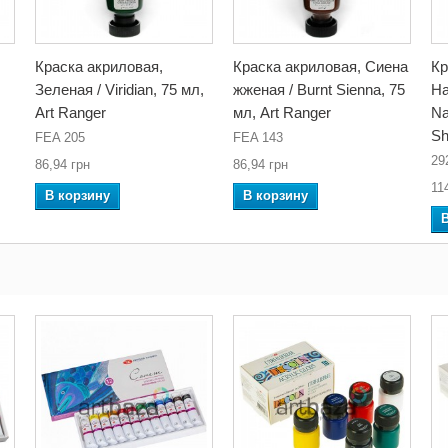
Краска акриловая,
Краска акриловая, Сиена
Кр
Зеленая / Viridian, 75 мл,
жженая / Burnt Sienna, 75
На
Art Ranger
мл, Art Ranger
Na
Sh
FEA 205
FEA 143
29
86,94 грн
86,94 грн
11
В корзину
В корзину