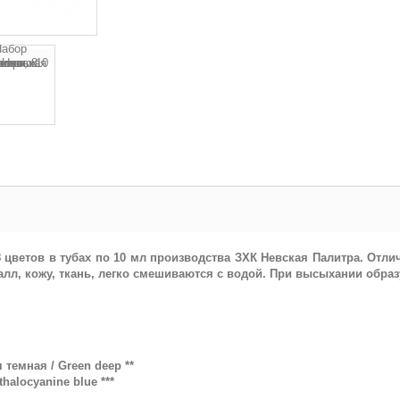
 цветов в тубах по 10 мл производства ЗХК Невская Палитра. Отлич
еталл, кожу, ткань, легко смешиваются с водой. При высыхании обр
 темная / Green deep **
thalocyanine blue ***