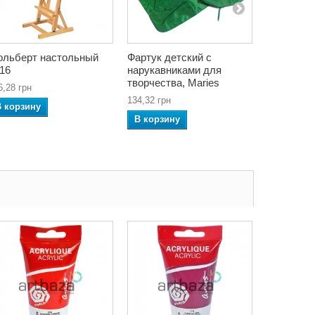
льберт настольный
Фартук детский с
Кисть син
16
нарукавниками для
Ultramarin
творчества, Maries
№2/0, RE
6,28 грн
134,32 грн
22,54 грн
В корзину
В корзину
В корзин