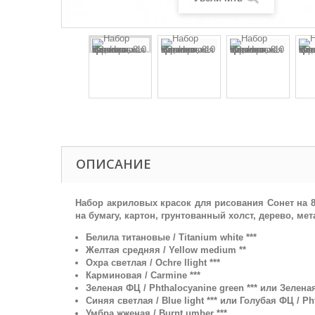
ОПИСАНИЕ
Набор акриловых красок для рисования Сонет на 8
на бумагу, картон, грунтованный холст, дерево, м
Белила титановые / Titanium white ***
Желтая средняя / Yellow medium **
Охра светлая / Ochre llight ***
Карминовая / Carmine ***
Зеленая ФЦ / Phthalocyanine green *** или Зеленая
Синяя светлая / Blue light *** или Голубая ФЦ / Ph
Умбра жженая / Burnt umber ***