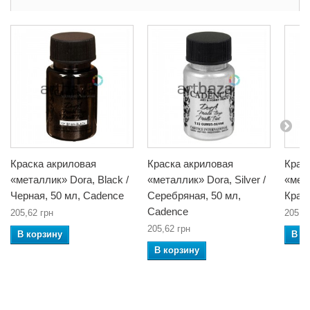
Краска акриловая
Краска акриловая
Крас
«металлик» Dora, Black /
«металлик» Dora, Silver /
«мета
Черная, 50 мл, Cadence
Серебряная, 50 мл,
Крас
Cadence
205,62 грн
205,6
205,62 грн
В корзину
В к
В корзину