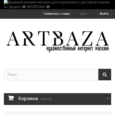
Свяжитесь с нами
Войти
UAH
Корзина
(пусто)