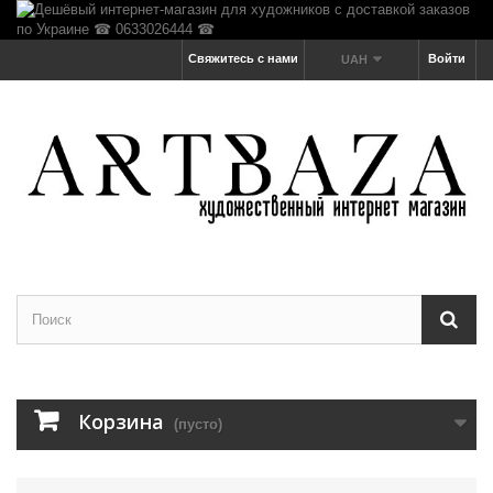
Свяжитесь с нами
Войти
UAH
Корзина
(пусто)