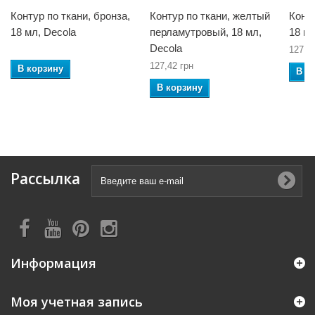
Контур по ткани, бронза,
Контур по ткани, желтый
Конту
18 мл, Decola
перламутровый, 18 мл,
18 мл
Decola
127,4
127,42 грн
В корзину
В к
В корзину
Рассылка
Информация
Моя учетная запись