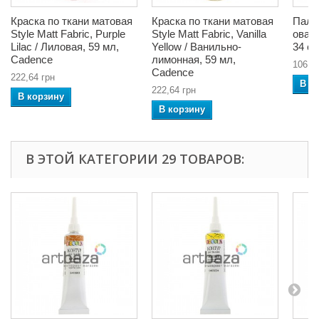
Краска по ткани матовая
Краска по ткани матовая
Пали
Style Matt Fabric, Purple
Style Matt Fabric, Vanilla
оваль
Lilac / Лиловая, 59 мл,
Yellow / Ванильно-
34 см
Cadence
лимонная, 59 мл,
106,2
Cadence
222,64 грн
В к
222,64 грн
В корзину
В корзину
В ЭТОЙ КАТЕГОРИИ 29 ТОВАРОВ: