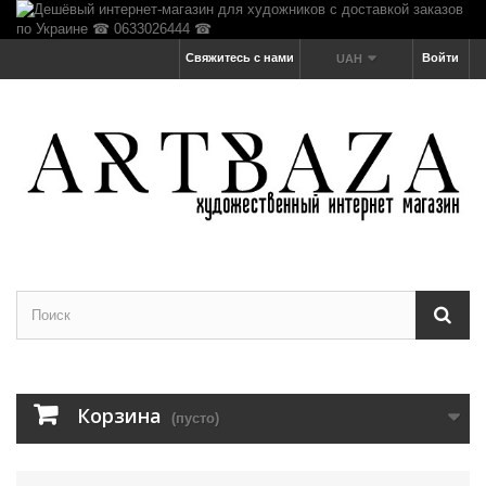
Свяжитесь с нами
Войти
UAH
Корзина
(пусто)