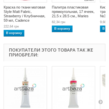
Краска по ткани матовая
Палитра пластиковая
Кисть
Style Matt Fabric,
прямоугольная, 17 ячеек,
траф
Strawberry / Клубничная,
21.5 x 28.5 см., Maries
№3,
59 мл, Cadence
82,34 грн
9,66 г
222,64 грн
В корзину
В к
В корзину
ПОКУПАТЕЛИ ЭТОГО ТОВАРА ТАК ЖЕ
ПРИОБРЕЛИ: