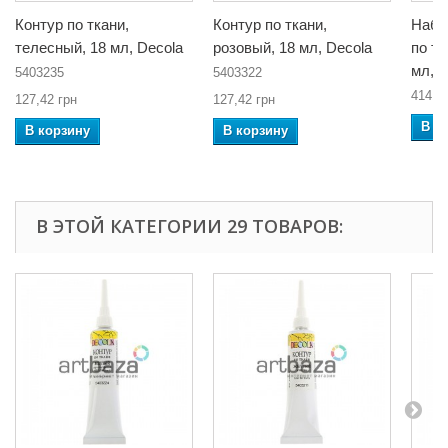
Контур по ткани,
Контур по ткани,
Набо
телесный, 18 мл, Decola
розовый, 18 мл, Decola
по тк
мл, D
5403235
5403322
41410
127,42 грн
127,42 грн
В к
В корзину
В корзину
В ЭТОЙ КАТЕГОРИИ 29 ТОВАРОВ: