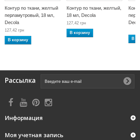
Контур по ткани, желтый
Контур по ткани, желтый,
Конту
перламутровый, 18 мл,
18 мл, Decola
перл
Decola
Deco
127,42 грн
127,42 грн
В корзину
В к
В корзину
Рассылка
Информация
Моя учетная запись