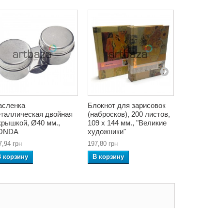
асленка
Блокнот для зарисовок
Холст гру
таллическая двойная
(набросков), 200 листов,
подрамник
крышкой, Ø40 мм.,
109 х 144 мм., "Великие
см., лён, 
ONDA
художники"
785,22 грн
7,94 грн
197,80 грн
В корзин
В корзину
В корзину