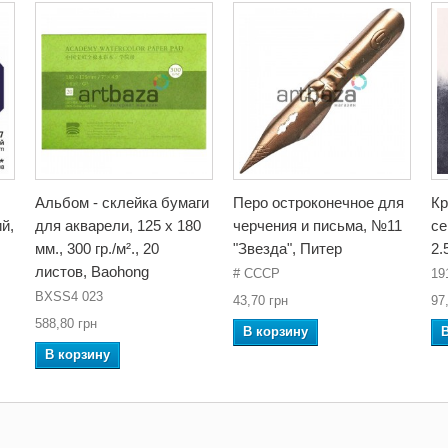
Альбом - склейка бумаги
Перо остроконечное для
Кр
й,
для акварели, 125 x 180
черчения и письма, №11
се
мм., 300 гр./м²., 20
"Звезда", Питер
2.
листов, Baohong
# СССР
19
BXSS4 023
43,70 грн
97
588,80 грн
В корзину
В корзину