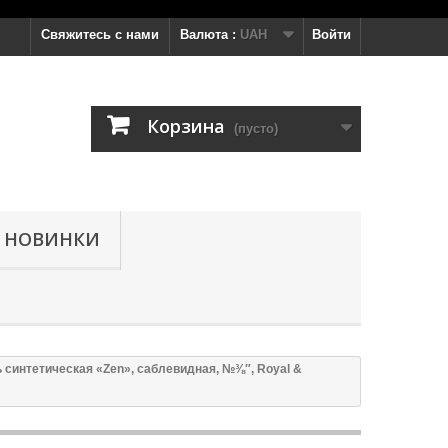
Свяжитесь с нами
Валюта :
UAH
Войти
Корзина
(пусто)
НОВИНКИ
ь синтетическая «Zen», саблевидная, №⅜″, Royal &