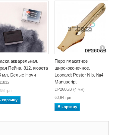
аска акварельная,
Перо плакатное
Краска ак
рая Пейна, 812, кювета
ширококонечное,
карбонова
5 мл, Белые Ночи
Leonardt Poster Nib, №4,
мл, Rosa 
Manuscript
11812
343769
DP260GB (4 мм)
,98 грн
82,34 грн
63,94 грн
В корзину
В корзин
В корзину