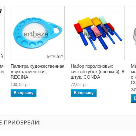
ля
Палитра художественная
Набор поролоновых
М
 и
двухэлементная,
кистей-губок (спонжей), 8
ме
REGINA
штук, CONDA
с 
C
130,18 грн
72,68 грн
24
В корзину
В корзину
Е ПРИОБРЕЛИ: