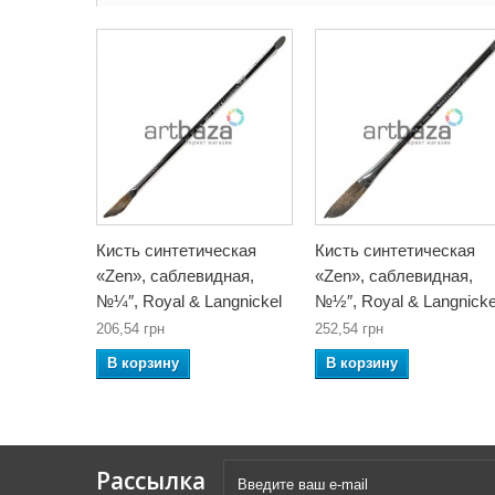
Кисть синтетическая
Кисть синтетическая
«Zen», саблевидная,
«Zen», саблевидная,
№¼″, Royal & Langnickel
№½″, Royal & Langnicke
206,54 грн
252,54 грн
В корзину
В корзину
Рассылка