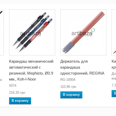
Карандаш механический
Держатель для
Ки
автоматический с
карандаша
кр
резинкой, Mephisto, Ø0.9
односторонний, REGINA
Дл
во
мм., Koh-I-Noor
са
RG-10004
7,
5074
110,86 грн
216,20 грн
В корзину
В корзину