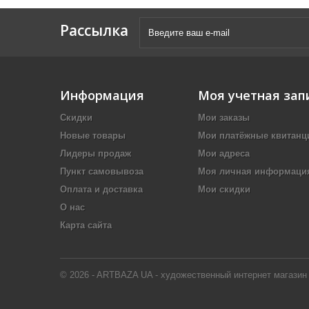
Рассылка
Информация
Моя учетная зап
Скидки
Мои заказы
Новые товары
Мои платёжные квитанц
Лидеры продаж
Мои адреса
Пункт самовывоза
Моя личная информаци
Оплата и доставка
Мои скидки
О нас
Карта сайта
© 2026 - ARTBAZA UA - художественный интернет магазин