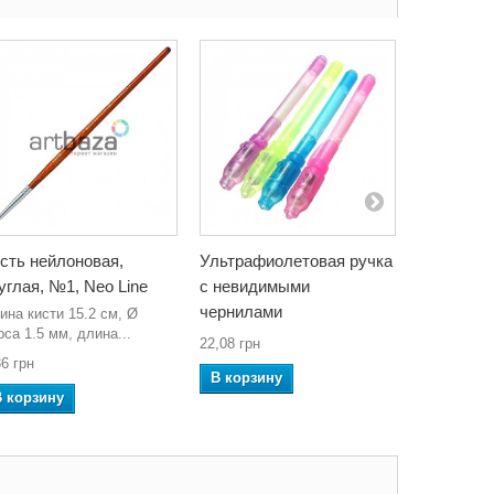
сть нейлоновая,
Ультрафиолетовая ручка
Стержни 
углая, №1, Neo Line
с невидимыми
механиче
чернилами
карандаша
ина кисти 15.2 см, Ø
рса 1.5 мм, длина...
Koh-i-noor
22,08 грн
36 грн
4152.HB
В корзину
25,76 грн
В корзину
В корзин