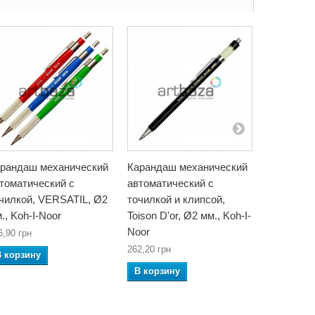
рандаш механический
Карандаш механический
Цанговый
томатический с
автоматический с
карандаш 
чилкой, VERSATIL, Ø2
точилкой и клипсой,
Versatil, Ø
., Koh-I-Noor
Toison D'or, Ø2 мм., Koh-I-
noor
Noor
6,90 грн
262,20 грн
В корзин
В корзину
В корзину