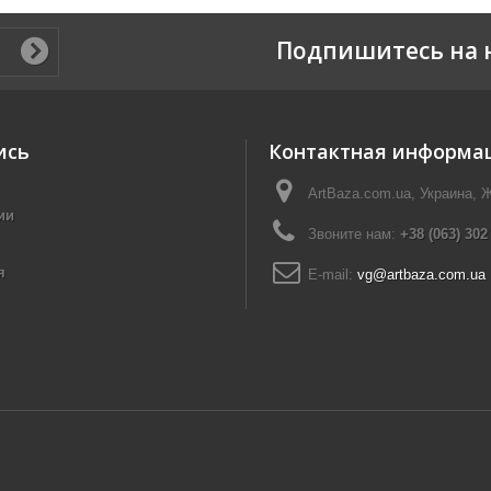
Подпишитесь на 
ись
Контактная информа
ArtBaza.com.ua, Украина, 
ии
Звоните нам:
+38 (063) 302
я
E-mail:
vg@artbaza.com.ua