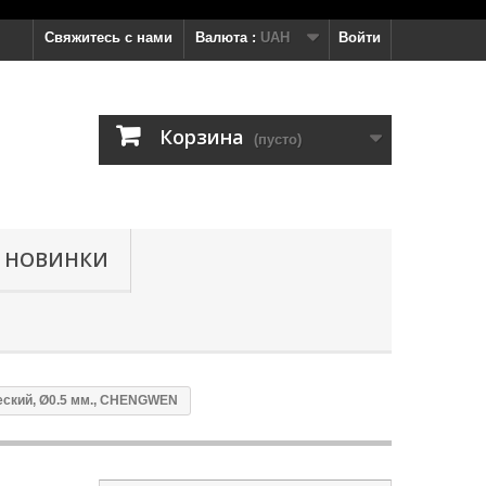
Свяжитесь с нами
Валюта :
UAH
Войти
Корзина
(пусто)
НОВИНКИ
еский, Ø0.5 мм., CHENGWEN