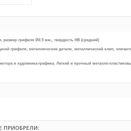
м, размер грифеля
Ø0.5
мм., твердость НВ (средний)
ачей грифеля, металлические детали
, металлический клип
, элеган
ектора и художника-графика. Легкий и прочный металло-пластиков
Е ПРИОБРЕЛИ: