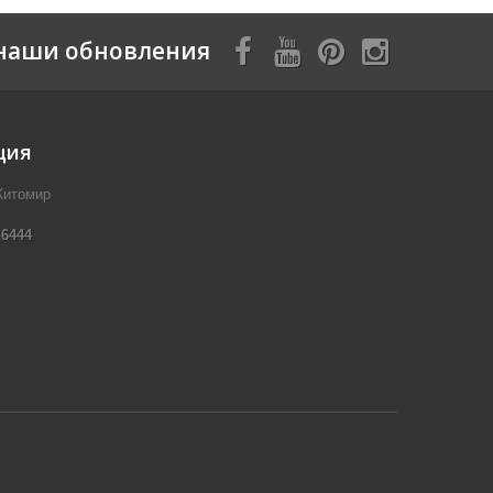
наши обновления
ция
Житомир
 6444