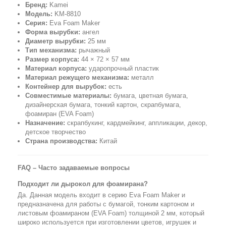
Бренд:
Kamei
Модель:
KM-8810
Серия:
Eva Foam Maker
Форма вырубки:
ангел
Диаметр вырубки:
25 мм
Тип механизма:
рычажный
Размер корпуса:
44 × 72 × 57 мм
Материал корпуса:
ударопрочный пластик
Материал режущего механизма:
металл
Контейнер для вырубок:
есть
Совместимые материалы:
бумага, цветная бумага,
дизайнерская бумага, тонкий картон, скрапбумага,
фоамиран (EVA Foam)
Назначение:
скрапбукинг, кардмейкинг, аппликации, декор,
детское творчество
Страна производства:
Китай
FAQ – Часто задаваемые вопросы
Подходит ли дырокол для фоамирана?
Да. Данная модель входит в серию Eva Foam Maker и
предназначена для работы с бумагой, тонким картоном и
листовым фоамираном (EVA Foam) толщиной 2 мм, который
широко используется при изготовлении цветов, игрушек и