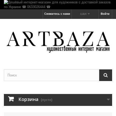
Свяжитесь с нами
Войти
UAH
Корзина
(пусто)