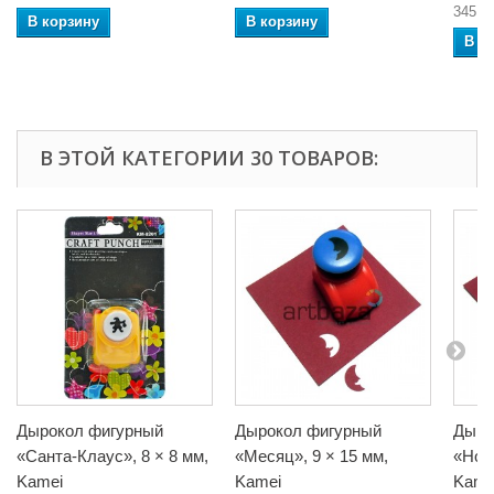
345,0
В корзину
В корзину
В к
В ЭТОЙ КАТЕГОРИИ 30 ТОВАРОВ:
Дырокол фигурный
Дырокол фигурный
Дыро
«Санта-Клаус», 8 × 8 мм,
«Месяц», 9 × 15 мм,
«Нота
Kamei
Kamei
Kame