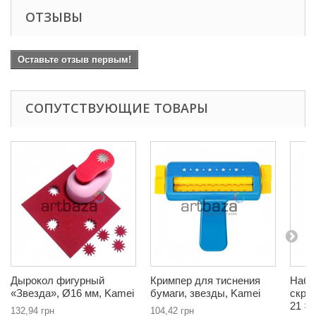
ОТЗЫВЫ
Оставьте отзыв первым!
СОПУТСТВУЮЩИЕ ТОВАРЫ
Дырокол фигурный
Кримпер для тиснения
Набо
«Звезда», Ø16 мм, Kamei
бумаги, звезды, Kamei
скрап
21 × 
132,94 грн
104,42 грн