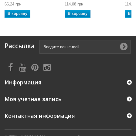
66,24 грн
114,08 грн
114,08
В корзину
В корзину
В к
Рассылка
Информация
Моя учетная запись
Контактная информация