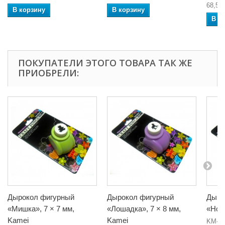
68,54 
В корзину
В корзину
В к
ПОКУПАТЕЛИ ЭТОГО ТОВАРА ТАК ЖЕ
ПРИОБРЕЛИ:
Дырокол фигурный
Дырокол фигурный
Дыро
«Мишка», 7 × 7 мм,
«Лошадка», 7 × 8 мм,
«Нота
Kamei
Kamei
KM-8