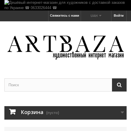
Свяжитесь с нами
Войти
UAH
Корзина
(пусто)