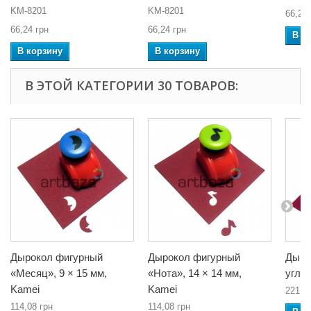
KM-8201
KM-8201
66,24 
66,24 грн
66,24 грн
В к
В корзину
В корзину
В ЭТОЙ КАТЕГОРИИ 30 ТОВАРОВ:
Дырокол фигурный
Дырокол фигурный
Дыро
«Месяц», 9 × 15 мм,
«Нота», 14 × 14 мм,
угло
Kamei
Kamei
221,7
114,08 грн
114,08 грн