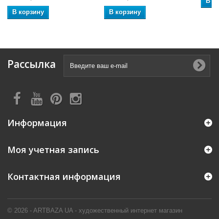
В к
В корзину
В корзину
Рассылка
Информация
Моя учетная запись
Контактная информация
© 2026 - ARTBAZA UA - художественный интернет магазин