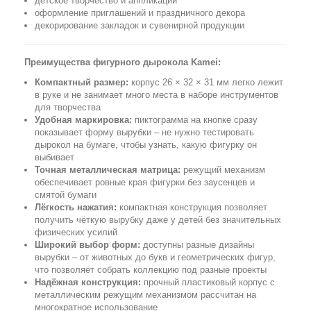
детское творчество и аппликации
оформление приглашений и праздничного декора
декорирование закладок и сувенирной продукции
Преимущества фигурного дырокола Kamei:
Компактный размер:
корпус 26 × 32 × 31 мм легко лежит
в руке и не занимает много места в наборе инструментов
для творчества
Удобная маркировка:
пиктограмма на кнопке сразу
показывает форму вырубки – не нужно тестировать
дырокол на бумаге, чтобы узнать, какую фигурку он
выбивает
Точная металлическая матрица:
режущий механизм
обеспечивает ровные края фигурки без заусенцев и
смятой бумаги
Лёгкость нажатия:
компактная конструкция позволяет
получить чёткую вырубку даже у детей без значительных
физических усилий
Широкий выбор форм:
доступны разные дизайны
вырубки – от животных до букв и геометрических фигур,
что позволяет собрать коллекцию под разные проекты
Надёжная конструкция:
прочный пластиковый корпус с
металлическим режущим механизмом рассчитан на
многократное использование