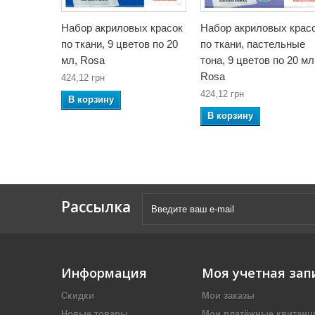
Набор акриловых красок
Набор акриловых крас
по ткани, 9 цветов по 20
по ткани, пастельные
мл, Rosa
тона, 9 цветов по 20 мл
Rosa
424,12 грн
424,12 грн
В корзину
В корзину
Рассылка
Информация
Моя учетная зап
Скидки
Мои заказы
Новые товары
Мои платёжные квитанц