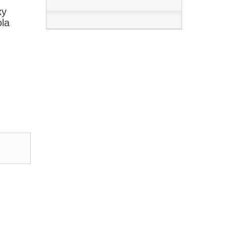
ку
la