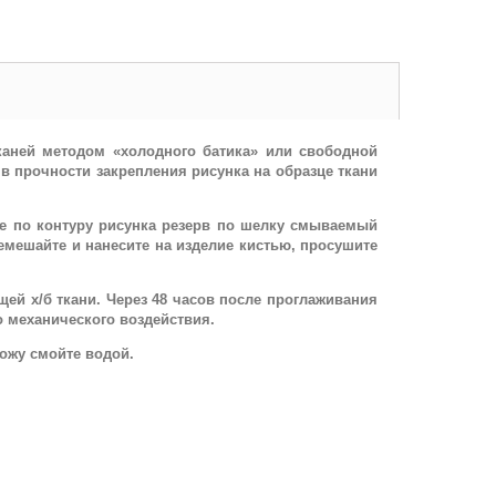
каней методом «холодного батика» или свободной
 в прочности закрепления рисунка на образце ткани
те по контуру рисунка резерв по шелку смываемый
емешайте и нанесите на изделие кистью, просушите
щей х/б ткани. Через 48 часов после проглаживания
о механического воздействия.
кожу смойте водой.