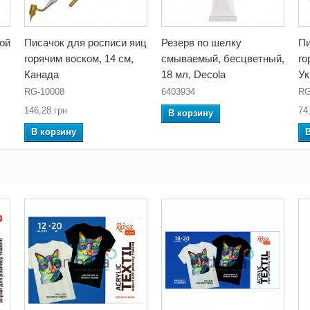
лой
Писачок для росписи яиц
Резерв по шелку
Пи
горячим воском, 14 см,
смываемый, бесцветный,
го
Канада
18 мл, Decola
Ук
RG-10008
6403934
RG
146,28 грн
74
В корзину
В корзину