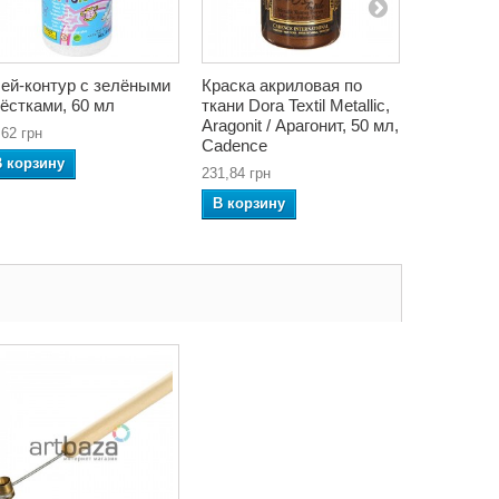
ей-контур с зелёными
Краска акриловая по
Краска-сп
ёстками, 60 мл
ткани Dora Textil Metallic,
White / Бе
Aragonit / Арагонит, 50 мл,
Cadence
,62 грн
Cadence
276,00 грн
В корзину
231,84 грн
В корзин
В корзину