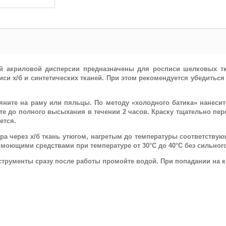
ой акриловой дисперсии предназначены для росписи шелковых т
си х/б и синтетических тканей. При этом рекомендуется убедиться
тяните на раму или пяльцы. По методу «холодного батика» нанеси
 до полного высыхания в течении 2 часов. Краску тщательно пер
ется.
ара через х/б ткань утюгом, нагретым до температуры соответствую
 моющими средствами при температуре от 30°С до 40°С без сильног
нструменты сразу после работы промойте водой. При попадании на 