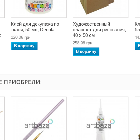
Клей для декупажа по
Художественный
Кл
ткани, 50 мл, Decola
планшет для рисования,
бл
x
40 x 50 см
120,06 грн
44
258,98 грн
В корзину
В корзину
Е ПРИОБРЕЛИ: