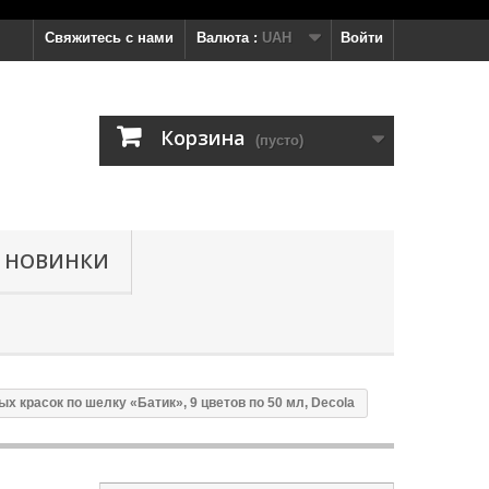
Свяжитесь с нами
Валюта :
UAH
Войти
Корзина
(пусто)
НОВИНКИ
х красок по шелку «Батик», 9 цветов по 50 мл, Decola