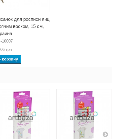
сачок для росписи яиц
рячим воском, 15 см,
раина
-10007
,06 грн
В корзину