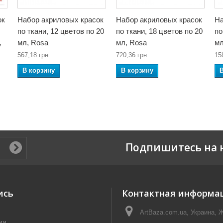
ок
Набор акриловых красок
Набор акриловых красок
На
по ткани, 12 цветов по 20
по ткани, 18 цветов по 20
по
,
мл, Rosa
мл, Rosa
мл
567,18 грн
720,36 грн
15
В корзину
В корзину
Подпишитесь на 
ись
Контактная информа
ArtBaza.com.ua, Украина, 
ии