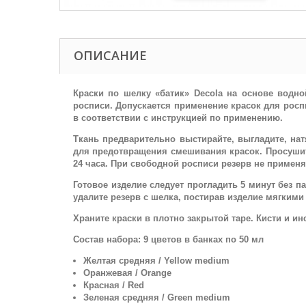
ОПИСАНИЕ
Краски по шелку «батик» Decola на основе водн
росписи. Допускается применение красок для роспи
в соответствии с инструкцией по применению.
Ткань предварительно выстирайте, выгладите, на
для предотвращения смешивания красок. Просушите
24 часа. При свободной росписи резерв не применя
Готовое изделие следует прогладить 5 минут без п
удалите резерв с шелка, постирав изделие мягкими
Храните краски в плотно закрытой таре. Кисти и и
Состав набора: 9 цветов в банках по 50 мл
Желтая средняя / Yellow medium
Оранжевая / Orange
Красная / Red
Зеленая средняя / Green medium