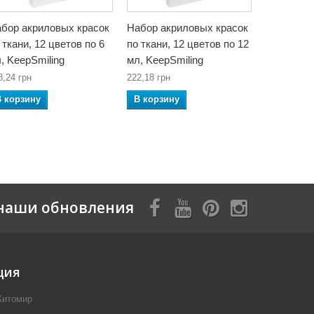
бор акриловых красок
Набор акриловых красок
Набор ак
 ткани, 12 цветов по 6
по ткани, 12 цветов по 12
по ткани,
, KeepSmiling
мл, KeepSmiling
мл, KeepS
8,24 грн
222,18 грн
211,60 грн
В корзину
В корзину
В корзин
наши обновления
ция
Житомир