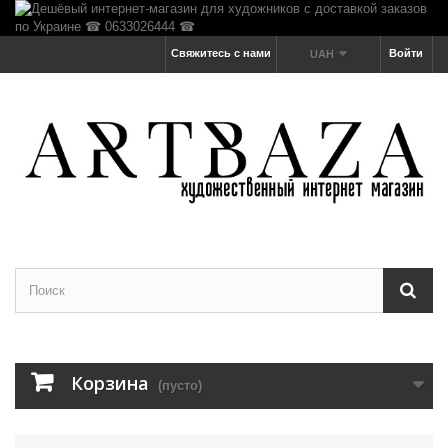
Свяжитесь с нами
Войти
UAH
Корзина
(пусто)