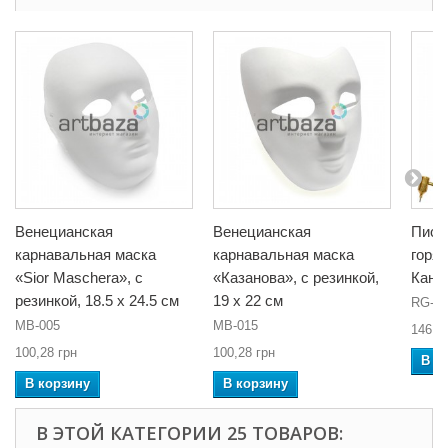
Венецианская
Венецианская
Писа
карнавальная маска
карнавальная маска
горяч
«Sior Maschera», с
«Казанова», с резинкой,
Кана
резинкой, 18.5 x 24.5 см
19 x 22 см
RG-10
MB-005
MB-015
146,2
100,28 грн
100,28 грн
В к
В корзину
В корзину
В ЭТОЙ КАТЕГОРИИ 25 ТОВАРОВ: