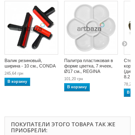
Валик резиновый,
Палитра пластиковая в
Стек
ширина - 10 см., CONDA
форме цветка, 7 ячеек,
корк
Ø17 см., REGINA
(диам
245,64 грн
8.2 с
101,20 грн
В корзину
78,20 
В корзину
В к
ПОКУПАТЕЛИ ЭТОГО ТОВАРА ТАК ЖЕ
ПРИОБРЕЛИ: