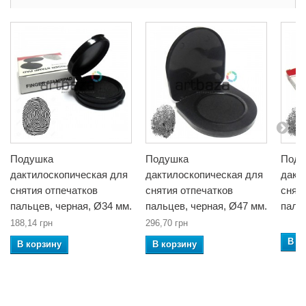
Подушка
Подушка
Поду
дактилоскопическая для
дактилоскопическая для
дакт
снятия отпечатков
снятия отпечатков
снят
пальцев, черная, Ø34 мм.
пальцев, черная, Ø47 мм.
паль
188,14 грн
296,70 грн
В к
В корзину
В корзину