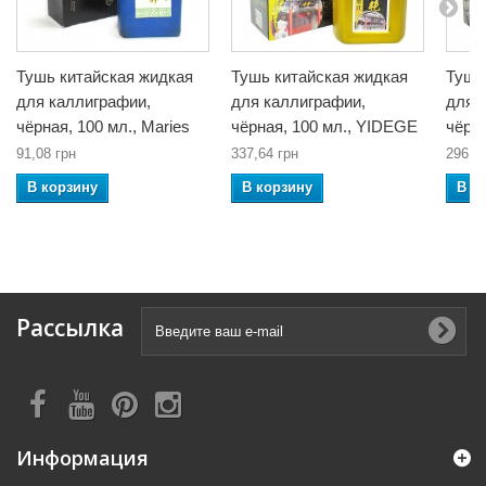
Тушь китайская жидкая
Тушь китайская жидкая
Тушь
для каллиграфии,
для каллиграфии,
для 
чёрная, 100 мл., Maries
чёрная, 100 мл., YIDEGE
чёрн
91,08 грн
337,64 грн
296,2
В корзину
В корзину
В к
Рассылка
Информация