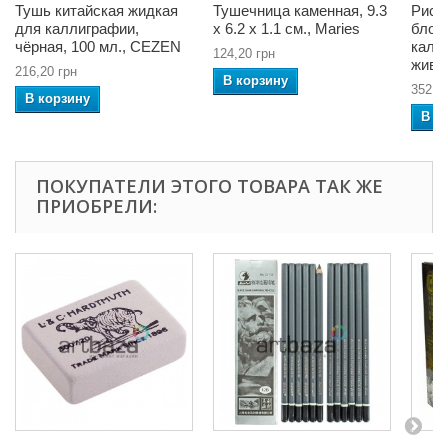
Тушь китайская жидкая
Тушечница каменная, 9.3
Рисо
для каллиграфии,
x 6.2 x 1.1 см., Maries
блок
чёрная, 100 мл., CEZEN
калл
124,20 грн
живоп
216,20 грн
В корзину
352,3
В корзину
В к
ПОКУПАТЕЛИ ЭТОГО ТОВАРА ТАК ЖЕ
ПРИОБРЕЛИ: