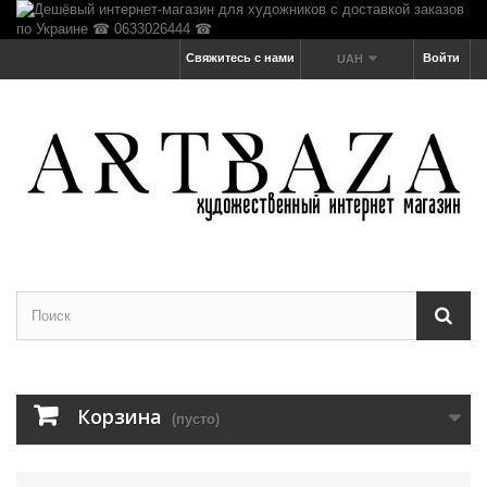
Свяжитесь с нами
Войти
UAH
Корзина
(пусто)