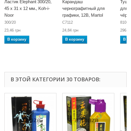
Ластик Elephant 300/20,
Карандаш
Тушь
45 x 31 x 12 мм., Koh-i-
чернографитный для
для 
Noor
графики, 12B, Martol
чёрн
300/20
C7112
81065
23,46 грн
24,84 грн
296,2
В корзину
В корзину
В к
В ЭТОЙ КАТЕГОРИИ 30 ТОВАРОВ: