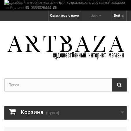
Свяжитесь с нами
Войти
UAH
Корзина
(пусто)