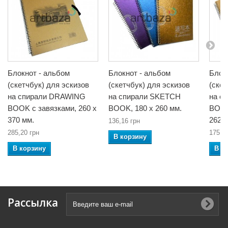
Блокнот - альбом
Блокнот - альбом
Блок
(скетчбук) для эскизов
(скетчбук) для эскизов
(скет
на спирали DRAWING
на спирали SKETCH
на с
BOOK с завязками, 260 x
BOOK, 180 х 260 мм.
BOOK
370 мм.
262 
136,16 грн
285,20 грн
175,7
В корзину
В корзину
В к
Рассылка