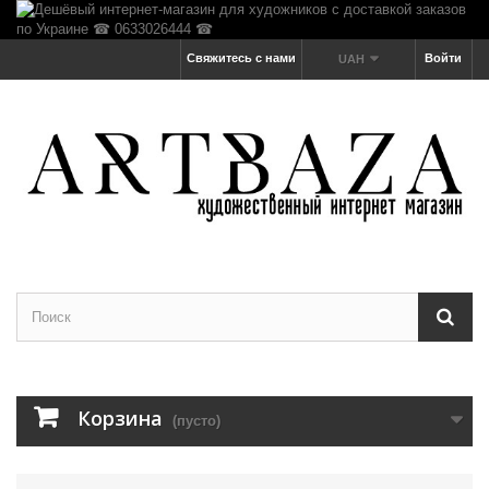
Свяжитесь с нами
Войти
UAH
Корзина
(пусто)