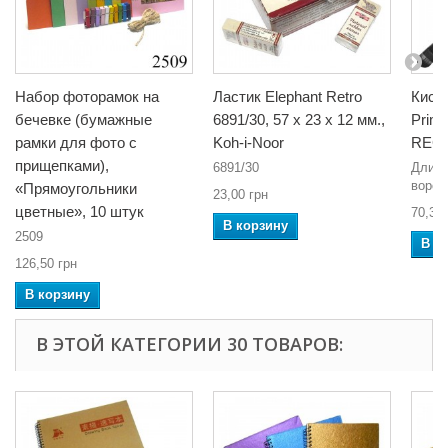
Набор фоторамок на
Ластик Elephant Retro
Кист
бечевке (бумажные
6891/30, 57 x 23 x 12 мм.,
Prima
рамки для фото с
Koh-i-Noor
REG
прищепками),
6891/30
Длина
ворса 
«Прямоугольники
23,00 грн
цветные», 10 штук
70,38 
В корзину
2509
В к
126,50 грн
В корзину
В ЭТОЙ КАТЕГОРИИ 30 ТОВАРОВ: