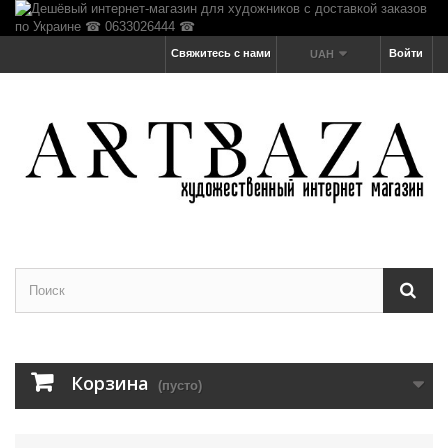
Свяжитесь с нами
Войти
UAH
Корзина
(пусто)