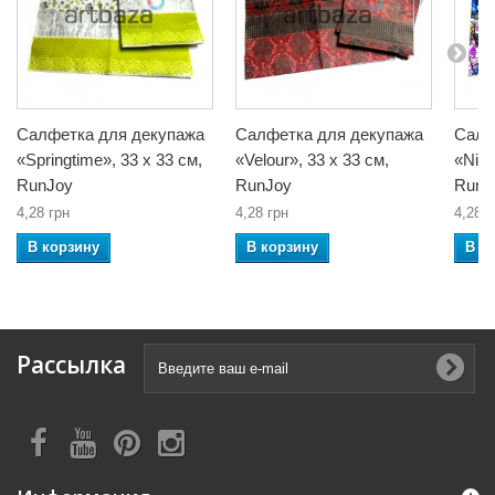
Салфетка для декупажа
Салфетка для декупажа
Салф
«Springtime», 33 x 33 см,
«Velour», 33 x 33 см,
«Nirv
RunJoy
RunJoy
RunJ
4,28 грн
4,28 грн
4,28 г
В корзину
В корзину
В к
Рассылка