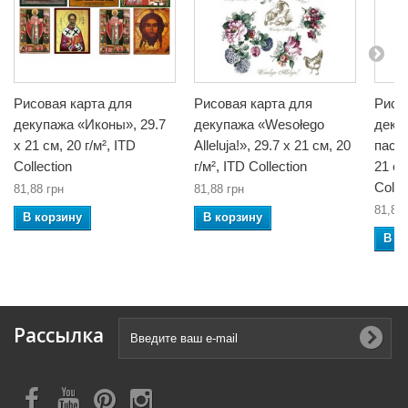
Рисовая карта для
Рисовая карта для
Рисо
декупажа «Иконы», 29.7
декупажа «Wesołego
деку
x 21 см, 20 г/м², ITD
Alleluja!», 29.7 x 21 см, 20
пасха
Collection
г/м², ITD Collection
21 см
Colle
81,88 грн
81,88 грн
81,88 
В корзину
В корзину
В к
Рассылка