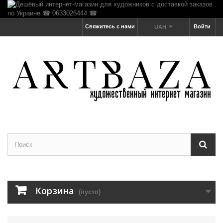
Свяжитесь с нами
Войти
UAH
Корзина
(пусто)