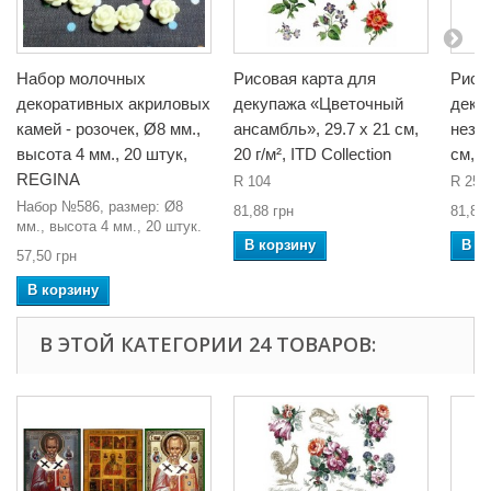
Набор молочных
Рисовая карта для
Рисо
декоративных акриловых
декупажа «Цветочный
деку
камей - розочек, Ø8 мм.,
ансамбль», 29.7 x 21 см,
незаб
высота 4 мм., 20 штук,
20 г/м², ITD Collection
см, 2
REGINA
R 104
R 251
Набор №586, размер: Ø8
81,88 грн
81,88 
мм., высота 4 мм., 20 штук.
В корзину
В к
57,50 грн
В корзину
В ЭТОЙ КАТЕГОРИИ 24 ТОВАРОВ: