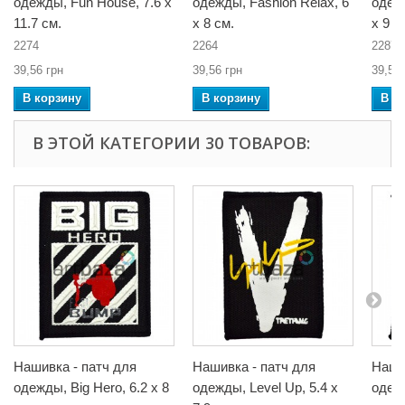
одежды, Fun House, 7.6 x
одежды, Fashion Relax, 6
одежд
11.7 см.
x 8 см.
x 9 с
2274
2264
2287
39,56 грн
39,56 грн
39,56 
В корзину
В корзину
В к
В ЭТОЙ КАТЕГОРИИ 30 ТОВАРОВ:
Нашивка - патч для
Нашивка - патч для
Наши
одежды, Big Hero, 6.2 x 8
одежды, Level Up, 5.4 x
одежд