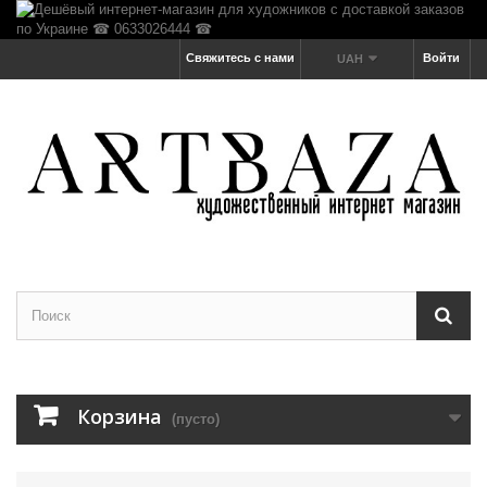
Свяжитесь с нами
Войти
UAH
Корзина
(пусто)