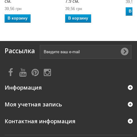
см.
7.9 см.
39,56 
39,56 грн
39,56 грн
В к
В корзину
В корзину
Рассылка
Информация
Моя учетная запись
Контактная информация