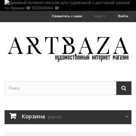
Свяжитесь с нами
Войти
UAH
Корзина
(пусто)