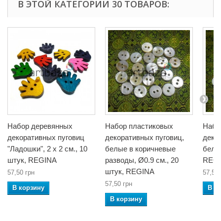
В ЭТОЙ КАТЕГОРИИ 30 ТОВАРОВ:
Набор деревянных
Набор пластиковых
Набо
декоративных пуговиц
декоративных пуговиц,
деко
"Ладошки", 2 x 2 см., 10
белые в коричневые
белые
штук, REGINA
разводы, Ø0.9 см., 20
REG
штук, REGINA
57,50 грн
57,50 
57,50 грн
В корзину
В к
В корзину