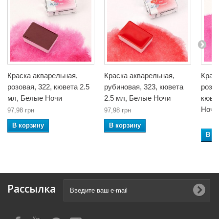
Краска акварельная,
Краска акварельная,
Крас
розовая, 322, кювета 2.5
рубиновая, 323, кювета
розо
мл, Белые Ночи
2.5 мл, Белые Ночи
кюве
Ночи
97,98 грн
97,98 грн
В корзину
В корзину
В к
Рассылка