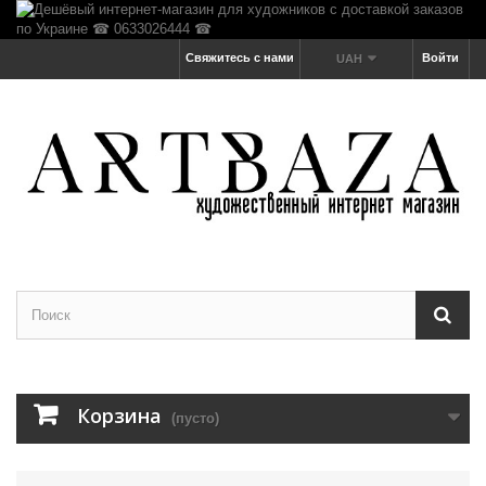
Свяжитесь с нами
Войти
UAH
Корзина
(пусто)