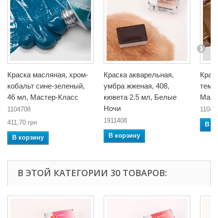
Краска масляная, хром-
Краска акварельная,
Крас
кобальт сине-зеленый,
умбра жженая, 408,
темна
46 мл, Мастер-Класс
кювета 2.5 мл, Белые
Маст
Ночи
1104708
11042
1911408
411,70 грн
В к
В корзину
В корзину
В ЭТОЙ КАТЕГОРИИ 30 ТОВАРОВ: