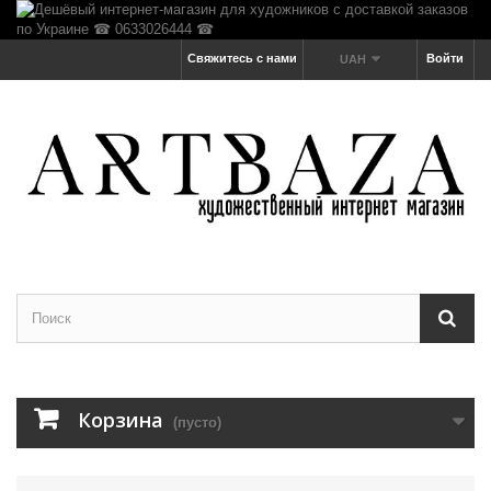
Свяжитесь с нами
Войти
UAH
Корзина
(пусто)