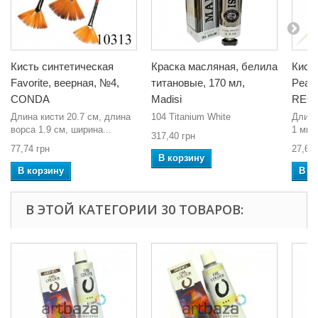
Кисть синтетическая
Краска масляная, белила
Кист
Favorite, веерная, №4,
титановые, 170 мл,
Pearl
CONDA
Madisi
REG
Длина кисти 20.7 см, длина
104 Titanium White
Длина
ворса 1.9 см, ширина...
1 мм,
317,40 грн
77,74 грн
27,60 
В корзину
В корзину
В к
В ЭТОЙ КАТЕГОРИИ 30 ТОВАРОВ: