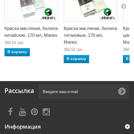
Краска масляная, белила
Краска масляная, белила
Крас
китайские, 170 мл, Maries
титановые, 170 мл,
цинко
Maries
Mari
350,52 грн
350,52 грн
350,5
В корзину
В корзину
В к
Рассылка
Информация