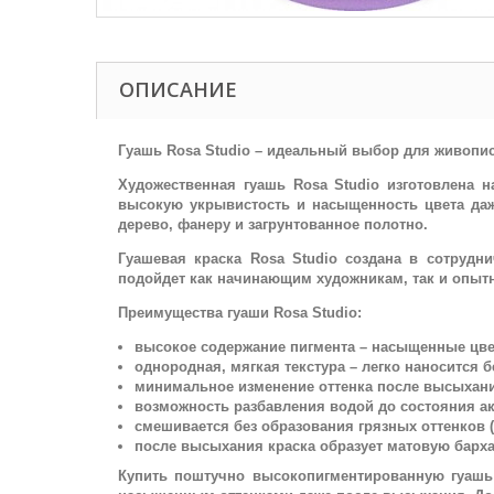
ОПИСАНИЕ
Гуашь Rosa Studio – идеальный выбор для живопис
Художественная гуашь Rosa Studio изготовлена 
высокую укрывистость и насыщенность цвета даж
дерево, фанеру и загрунтованное полотно.
Гуашевая краска Rosa Studio создана в сотруд
подойдет как начинающим художникам, так и опыт
Преимущества гуаши Rosa Studio:
высокое содержание пигмента – насыщенные цве
однородная, мягкая текстура – легко наносится б
минимальное изменение оттенка после высыхани
возможность разбавления водой до состояния а
смешивается без образования грязных оттенков (
после высыхания краска образует матовую барха
Купить поштучно высокопигментированную гуашь 