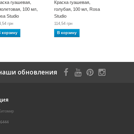
аска гуашевая,
Краска гуашевая,
Краска гу
олетовая, 100 мл,
голубая, 100 мл, Rosa
бирюзовая
sa Studio
Studio
Studio
4,54 грн
114,54 грн
114,54 грн
В корзину
В корзину
В корзин
наши обновления
ция
Житомир
 6444