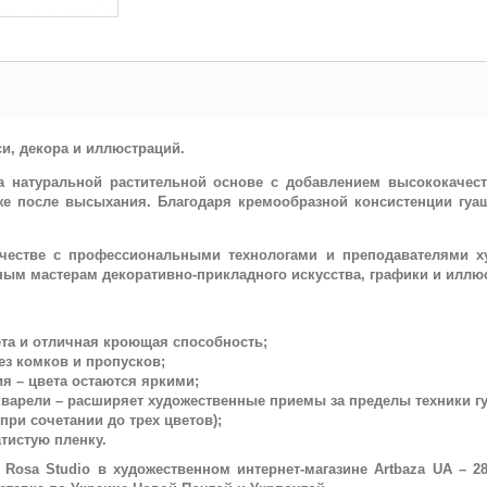
и, декора и иллюстраций.
на натуральной растительной основе с добавлением высококачест
е после высыхания. Благодаря кремообразной консистенции гуашь
ничестве с профессиональными технологами и преподавателями х
ным мастерам декоративно-прикладного искусства, графики и иллю
та и отличная кроющая способность;
ез комков и пропусков;
я – цвета остаются яркими;
кварели – расширяет художественные приемы за пределы техники г
при сочетании до трех цветов);
тистую пленку.
Rosa Studio в художественном интернет-магазине Artbaza UA – 2