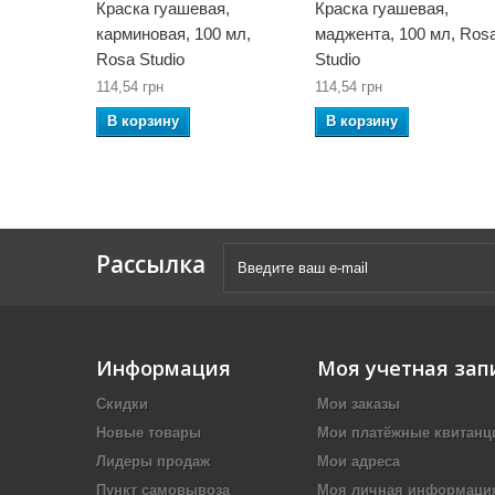
Краска гуашевая,
Краска гуашевая,
карминовая, 100 мл,
маджента, 100 мл, Ros
Rosa Studio
Studio
114,54 грн
114,54 грн
В корзину
В корзину
Рассылка
Информация
Моя учетная зап
Скидки
Мои заказы
Новые товары
Мои платёжные квитанц
Лидеры продаж
Мои адреса
Пункт самовывоза
Моя личная информаци