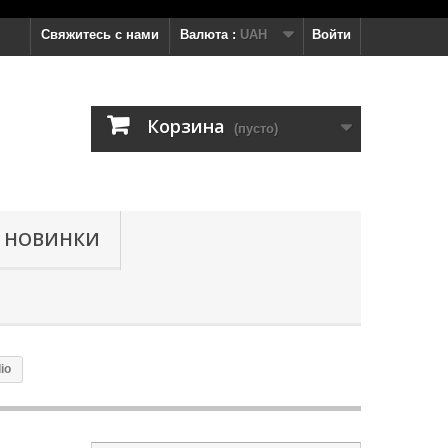
Свяжитесь с нами
Валюта :
UAH
Войти
Корзина
(пусто)
НОВИНКИ
io