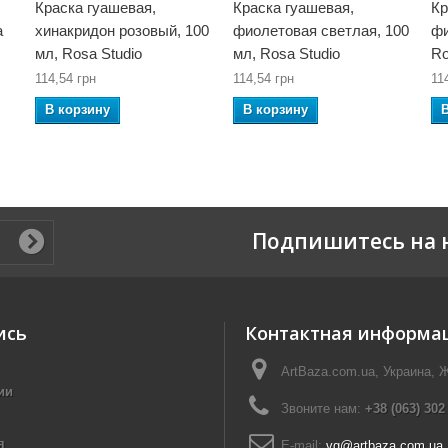
Краска гуашевая,
Краска гуашевая,
Кр
a
хинакридон розовый, 100
фиолетовая светлая, 100
фи
мл, Rosa Studio
мл, Rosa Studio
Ro
114,54 грн
114,54 грн
11
В корзину
В корзину
Подпишитесь на 
ись
Контактная информа
ArtBaza.com.ua, Украина, 
ии
Звоните нам:
+38 (063) 302
я
E-mail:
vg@artbaza.com.ua