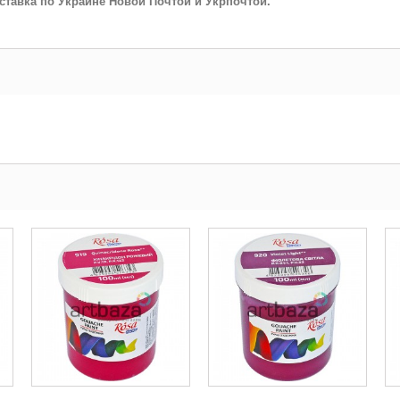
тавка по Украине Новой Почтой и Укрпочтой.