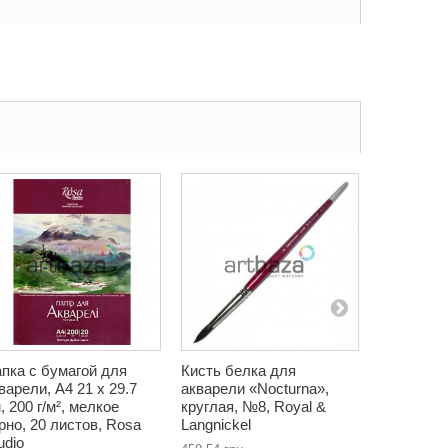
пка с бумагой для
Кисть белка для
Кисть бел
варели, А4 21 x 29.7
акварели «Nocturna»,
акварели 
, 200 г/м², мелкое
круглая, №8, Royal &
круглая 
рно, 20 листов, Rosa
Langnickel
волосом, 
udio
Langnicke