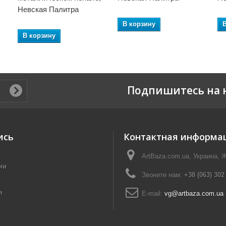
Невская Палитра
В корзину
В корзину
Подпишитесь на 
ись
Контактная информа
ArtBaza.com.ua, Украина, 
ии
Звоните нам:
+38 (063) 302
я
E-mail:
vg@artbaza.com.ua