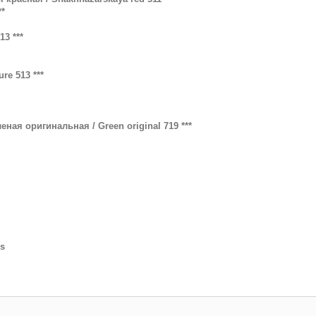
**
13 ***
re 513 ***
еная оригинальная / Green original 719 ***
ss