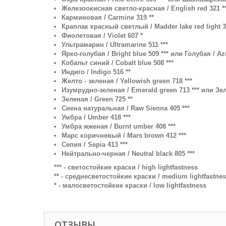
Железоокисная светло-красная / English red 321 *
Карминовая / Carmine 319 **
Краплак красный светлый / Madder lake red light 3
Фиолетовая / Violet 607 *
Ультрамарин / Ultramarine 511 ***
Ярко-голубая / Bright blue 509 *** или Голубая / Azu
Кобальт синий / Cobalt blue 508 ***
Индиго / Indigo 516 **
Желто - зеленая / Yellowish green 718 ***
Изумрудно-зеленая / Emerald green 713 *** или Зел
Зеленая / Green 725 **
Сиена натуральная / Raw Sienna 405 ***
Умбра / Umber 418 ***
Умбра жженая / Burnt umber 408 ***
Марс коричневый / Mars brown 412 ***
Сепия / Sepia 413 ***
Нейтрально-черная / Neutral black 805 ***
*** - светостойкие краски / high lightfastness
** - среднесветостойкие краски / medium lightfastne
* - малосветостойкие краски / low lightfastness
ОТЗЫВЫ