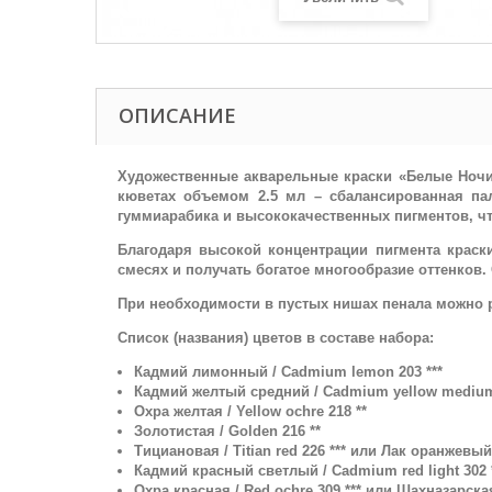
ОПИСАНИЕ
Художественные акварельные краски «Белые Ночи
кюветах объемом 2.5 мл – сбалансированная па
гуммиарабика и высококачественных пигментов, чт
Благодаря высокой концентрации пигмента краск
смесях и получать богатое многообразие оттенков.
При необходимости в пустых нишах пенала можно р
Список (названия) цветов в составе набора:
Кадмий лимонный / Cadmium lemon 203 ***
Кадмий желтый средний / Cadmium yellow medium 
Охра желтая / Yellow ochre 218 **
Золотистая / Golden 216 **
Тициановая / Titian red 226 *** или Лак оранжевый 
Кадмий красный светлый / Cadmium red light 302 
Охра красная / Red ochre 309 *** или Шахназарская