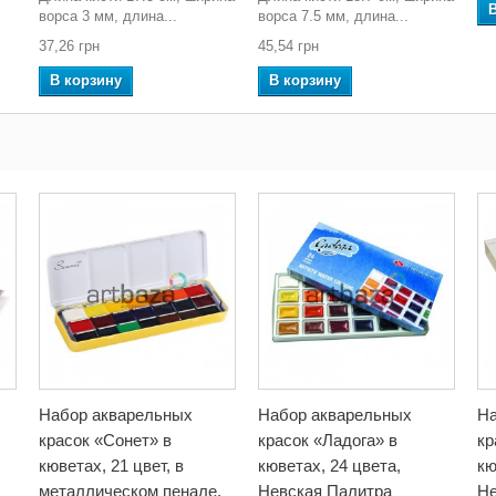
ворса 3 мм, длина...
ворса 7.5 мм, длина...
37,26 грн
45,54 грн
В корзину
В корзину
Набор акварельных
Набор акварельных
На
красок «Сонет» в
красок «Ладога» в
кр
кюветах, 21 цвет, в
кюветах, 24 цвета,
кю
металлическом пенале,
Невская Палитра
Не