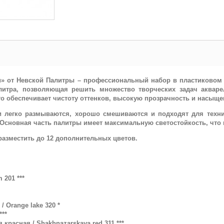
» от Невской Палитры – профессиональный набор в пластиковом п
литра, позволяющая решить множество творческих задач акварел
о обеспечивает чистоту оттенков, высокую прозрачность и насыще
и легко размываются, хорошо смешиваются и подходят для техни
 Основная часть палитры имеет максимальную светостойкость, что 
азместить до 12 дополнительных цветов.
201 ***
/ Orange lake 320 *
***
 красная / Shakhnazarskaya red 311 ***