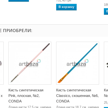
731,40 грн
18
В корзину
Е ПРИОБРЕЛИ:
Кисть синтетическая
Кисть синтетическая
Ки
 x
Pink, плоская, №2,
Classico, скошенная, №6,
№
CONDA
CONDA
25
Длина кисти 17.5 см, ширина
Длина кисти 18.7 см, ширина