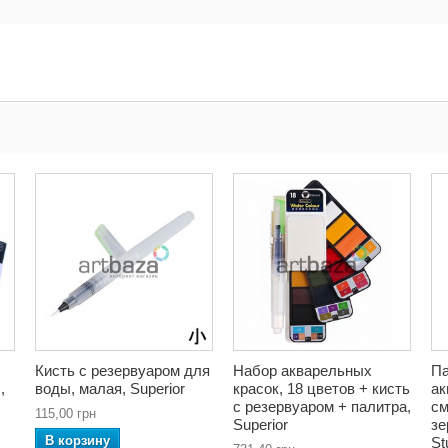
Кисть с резервуаром для
Набор акварельных
Па
,
воды, малая, Superior
красок, 18 цветов + кисть
ак
с резервуаром + палитра,
см
115,00 грн
Superior
зе
В корзину
St