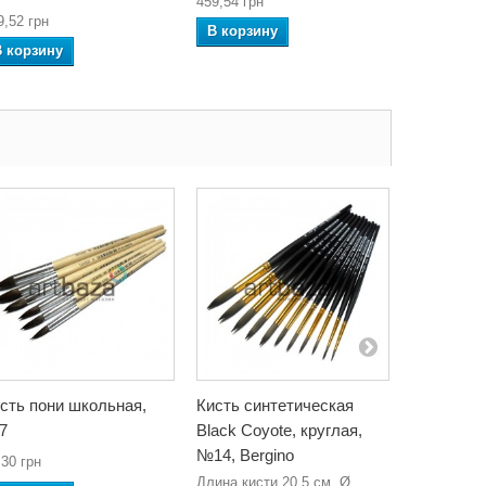
459,54 грн
9,52 грн
252,54 грн
В корзину
В корзину
В корзин
сть пони школьная,
Кисть синтетическая
Альбом - 
7
Black Coyote, круглая,
для аквар
№14, Bergino
мм., 230 гр
,30 грн
листов, 
Длина кисти 20.5 см, Ø