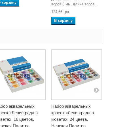
В корзину
ворса 6 мм, длина ворса...
A41214
124,66 грн
158,24 грн
В корзину
В корзин
бор акварельных
Набор акварельных
Набор ак
асок «Ленинград» в
красок «Ленинград» в
красок «
ветах, 16 цветов,
кюветах, 24 цвета,
тубах, 12
вская Палитра
Невская Палитра
мл, Невс