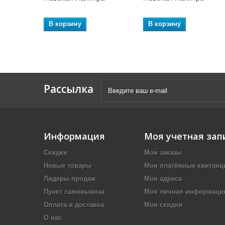
В корзину
В корзину
Рассылка
Информация
Моя учетная зап
Скидки
Мои заказы
Новые товары
Мои платёжные квитанц
Лидеры продаж
Мои адреса
Пункт самовывоза
Моя личная информаци
Оплата и доставка
Мои скидки
О нас