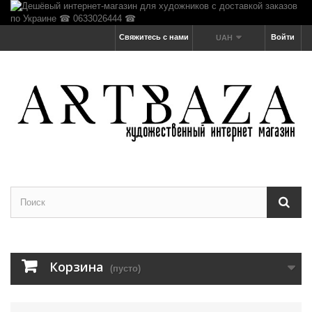
Свяжитесь с нами
Войти
UAH
Корзина
(пусто)