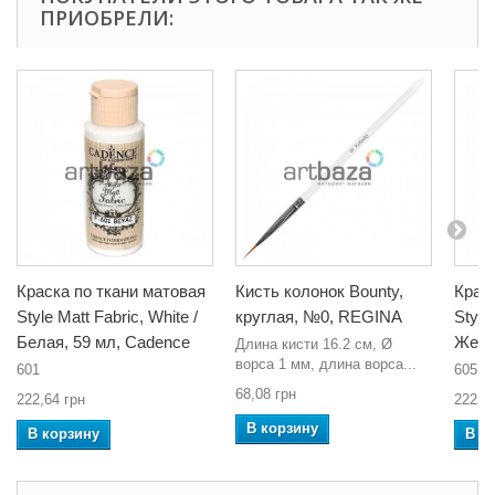
ПРИОБРЕЛИ:
Краска по ткани матовая
Кисть колонок Bounty,
Крас
Style Matt Fabric, White /
круглая, №0, REGINA
Style
Белая, 59 мл, Cadence
Желт
Длина кисти 16.2 см, Ø
ворса 1 мм, длина ворса...
601
605
68,08 грн
222,64 грн
222,6
В корзину
В корзину
В к