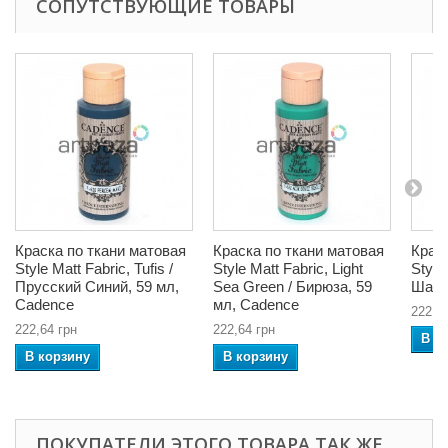
СОПУТСТВУЮЩИЕ ТОВАРЫ
Краска по ткани матовая
Краска по ткани матовая
Крас
Style Matt Fabric, Tufis /
Style Matt Fabric, Light
Style
Прусский Синий, 59 мл,
Sea Green / Бирюза, 59
Шалф
Cadence
мл, Cadence
222,6
222,64 грн
222,64 грн
В к
В корзину
В корзину
ПОКУПАТЕЛИ ЭТОГО ТОВАРА ТАК ЖЕ