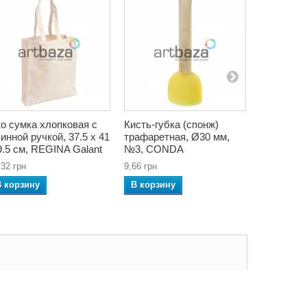
о сумка хлопковая с
Кисть-губка (спонж)
Наволочка
инной ручкой, 37.5 x 41
трафаретная, Ø30 мм,
антистре
9.5 см, REGINA Galant
№3, CONDA
x 45 см
,32 грн
9,66 грн
238,28 грн
В корзину
В корзину
В корзин