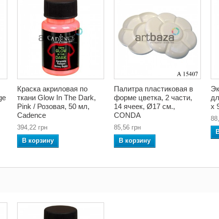
Краска акриловая по
Палитра пластиковая в
Эк
ge
ткани Glow In The Dark,
форме цветка, 2 части,
дл
Pink / Розовая, 50 мл,
14 ячеек, Ø17 см.,
x 
Cadence
CONDA
88
394,22 грн
85,56 грн
В корзину
В корзину