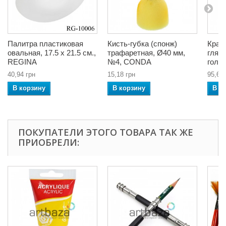
Палитра пластиковая
Кисть-губка (спонж)
Крас
овальная, 17.5 x 21.5 см.,
трафаретная, Ø40 мм,
глян
REGINA
№4, CONDA
голуб
40,94 грн
15,18 грн
95,68 
В корзину
В корзину
В к
ПОКУПАТЕЛИ ЭТОГО ТОВАРА ТАК ЖЕ
ПРИОБРЕЛИ: