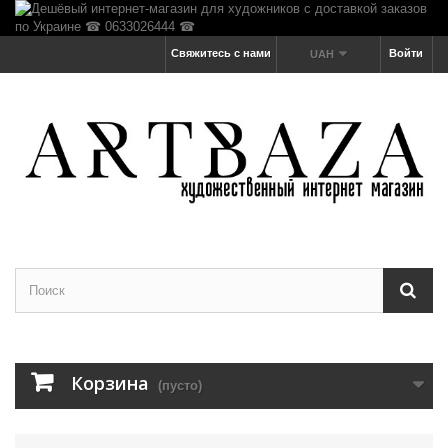
Свяжитесь с нами
Войти
UAH
Корзина
(пусто)