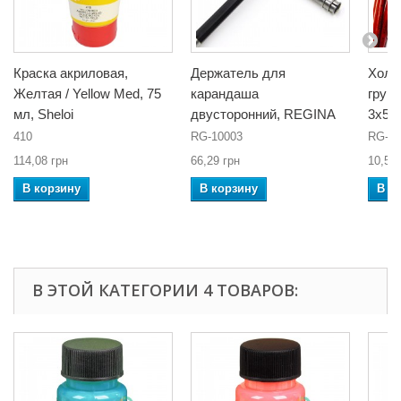
Краска акриловая,
Держатель для
Холс
Желтая / Yellow Med, 75
карандаша
грунт
мл, Sheloi
двусторонний, REGINA
3x5 
410
RG-10003
RG-10
114,08 грн
66,29 грн
10,58 
В корзину
В корзину
В к
В ЭТОЙ КАТЕГОРИИ 4 ТОВАРОВ: