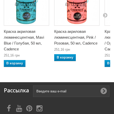
Краска акриловая
Краска акриловая
Крас
люминесцентная, Mavi
люминесцентная, Pink /
люми
Blue / Голубая, 50 мл,
Розовая, 50 мл, Cadence
/ Ора
Cadence
Cade
251,16 грн
251,16 грн
251,1
В корзину
В корзину
В к
Рассылка