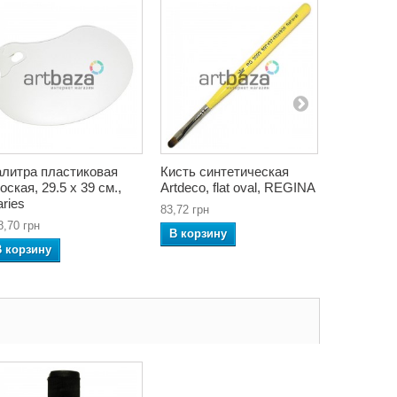
литра пластиковая
Кисть синтетическая
Краска ак
оская, 29.5 x 39 см.,
Artdeco, flat oval, REGINA
Желтая н
ries
Yellow, 75
83,72 грн
8,70 грн
103,04 грн
В корзину
В корзину
В корзин