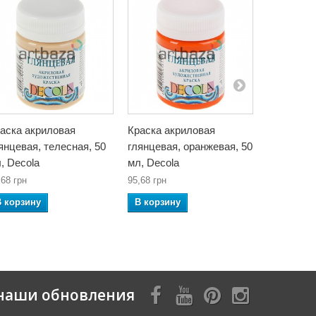
аска акриловая
Краска акриловая
Краска а
янцевая, телесная, 50
глянцевая, оранжевая, 50
глянцевая
, Decola
мл, Decola
мл, Decol
,68 грн
95,68 грн
95,68 грн
В корзину
В корзину
В корзин
наши обновления