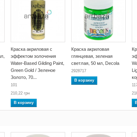
Краска акриловая с
Краска акриловая
Кр
мл,
эффектом золочения
глянцевая, зеленая
эф
Water-Based Gilding Paint,
светлая, 50 мл, Decola
Wa
Green Gold / Зеленое
Li
2928717
Золото, 70...
ко
В корзину
101
11
210,22 грн
21
В корзину