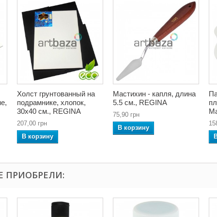
Холст грунтованный на
Мастихин - капля, длина
Па
е,
подрамнике, хлопок,
5.5 см., REGINA
пл
30x40 см., REGINA
Ma
75,90 грн
207,00 грн
15
В корзину
В корзину
Е ПРИОБРЕЛИ: