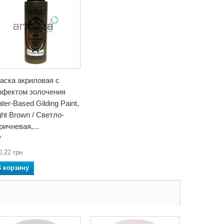
аска акриловая с
фектом золочения
ter-Based Gilding Paint,
ght Brown / Светло-
ричневая,...
7
0,22 грн
В корзину