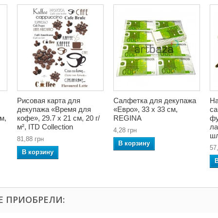
Рисовая карта для
Салфетка для декупажа
На
декупажа «Время для
«Евро», 33 x 33 см,
са
м,
кофе», 29.7 x 21 см, 20 г/
REGINA
фу
м², ITD Collection
ла
4,28 грн
шл
81,88 грн
В корзину
57
В корзину
Е ПРИОБРЕЛИ: