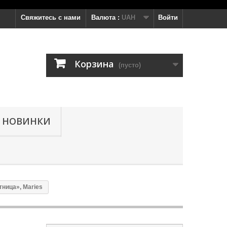
Свяжитесь с нами
Валюта :
UAH
Войти
Корзина
(пусто)
НОВИНКИ
ница», Maries