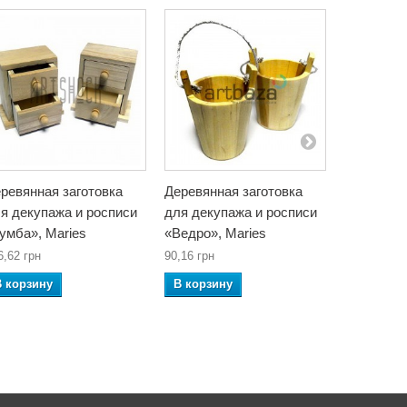
ревянная заготовка
Деревянная заготовка
Деревянна
я декупажа и росписи
для декупажа и росписи
для декуп
умба», Maries
«Ведро», Maries
«Тумба», 
6,62 грн
90,16 грн
136,62 грн
В корзину
В корзину
В корзин