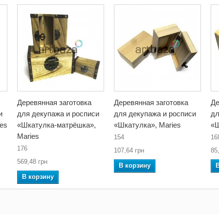
Деревянная заготовка
Деревянная заготовка
Де
и
для декупажа и росписи
для декупажа и росписи
дл
ies
«Шкатулка-матрёшка»,
«Шкатулка», Maries
«Ш
Maries
154
16
176
107,64 грн
85
569,48 грн
В корзину
В корзину