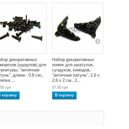
бор декоративных
Набор декоративных
Макетный
морезов (шурупов) для
ножек для шкатулок,
скальпел
рнитуры, "античная
сундуков, комодов,
Beaux-Art
тунь", длина - 0.8 см.,
"античная латунь", 2.6 x
82,80 грн
япка ...
2.6 x 2 см., 2...
В корзин
,50 грн
57,50 грн
В корзину
В корзину