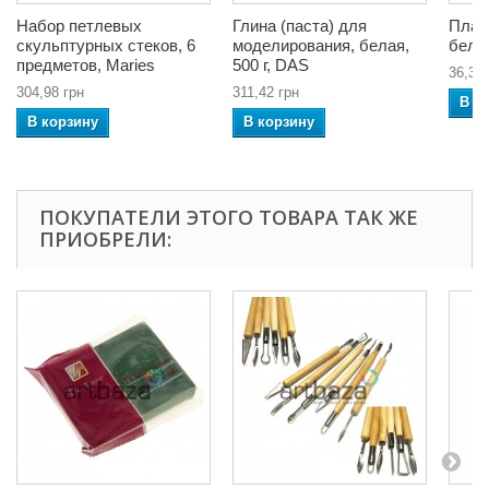
Набор петлевых
Глина (паста) для
Плас
скульптурных стеков, 6
моделирования, белая,
белог
предметов, Maries
500 г, DAS
36,34 
304,98 грн
311,42 грн
В к
В корзину
В корзину
ПОКУПАТЕЛИ ЭТОГО ТОВАРА ТАК ЖЕ
ПРИОБРЕЛИ: