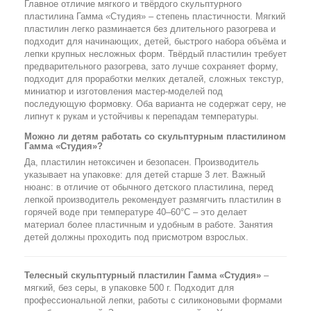
Главное отличие мягкого и твёрдого скульптурного
пластилина Гамма «Студия» – степень пластичности. Мягкий
пластилин легко разминается без длительного разогрева и
подходит для начинающих, детей, быстрого набора объёма и
лепки крупных несложных форм. Твёрдый пластилин требует
предварительного разогрева, зато лучше сохраняет форму,
подходит для проработки мелких деталей, сложных текстур,
миниатюр и изготовления мастер-моделей под
последующую формовку. Оба варианта не содержат серу, не
липнут к рукам и устойчивы к перепадам температуры.
Можно ли детям работать со скульптурным пластилином
Гамма «Студия»?
Да, пластилин нетоксичен и безопасен. Производитель
указывает на упаковке: для детей старше 3 лет. Важный
нюанс: в отличие от обычного детского пластилина, перед
лепкой производитель рекомендует размягчить пластилин в
горячей воде при температуре 40–60°С – это делает
материал более пластичным и удобным в работе. Занятия
детей должны проходить под присмотром взрослых.
Телесный скульптурный пластилин Гамма «Студия»
–
мягкий, без серы, в упаковке 500 г. Подходит для
профессиональной лепки, работы с силиконовыми формами