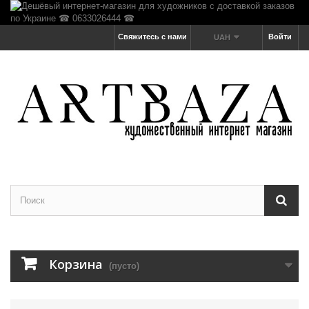
Свяжитесь с нами
Войти
UAH
Корзина
(пусто)