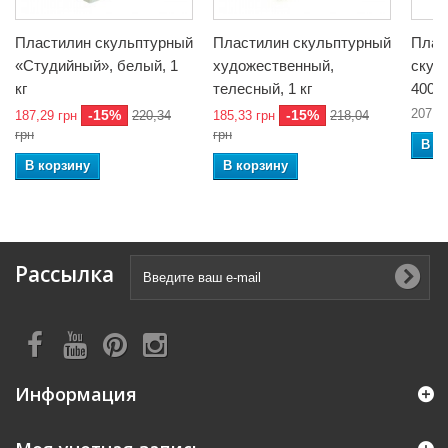
Пластилин скульптурный
Пластилин скульптурный
Плас
«Студийный», белый, 1
художественный,
скул
кг
телесный, 1 кг
400 г
207,0
-15%
-15%
187,29 грн
220,34
185,33 грн
218,04
грн
грн
В к
В корзину
В корзину
Рассылка
Информация