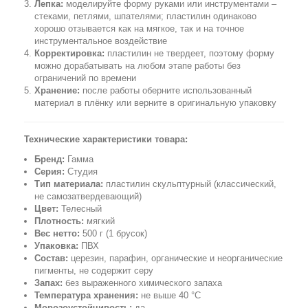
Лепка:
моделируйте форму руками или инструментами –
стеками, петлями, шпателями; пластилин одинаково
хорошо отзывается как на мягкое, так и на точное
инструментальное воздействие
Корректировка:
пластилин не твердеет, поэтому форму
можно дорабатывать на любом этапе работы без
ограничений по времени
Хранение:
после работы оберните использованный
материал в плёнку или верните в оригинальную упаковку
Технические характеристики товара:
Бренд:
Гамма
Серия:
Студия
Тип материала:
пластилин скульптурный (классический,
не самозатвердевающий)
Цвет:
Телесный
Плотность:
мягкий
Вес нетто:
500 г (1 брусок)
Упаковка:
ПВХ
Состав:
церезин, парафин, органические и неорганические
пигменты, не содержит серу
Запах:
без выраженного химического запаха
Температура хранения:
не выше 40 °C
Морозоустойчивость:
да