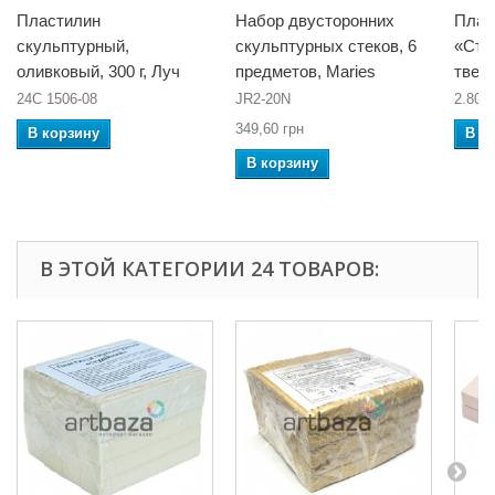
Пластилин
Набор двусторонних
Плас
скульптурный,
скульптурных стеков, 6
«Сту
оливковый, 300 г, Луч
предметов, Maries
тверд
24С 1506-08
JR2-20N
2.80.
349,60 грн
В корзину
В к
В корзину
В ЭТОЙ КАТЕГОРИИ 24 ТОВАРОВ: