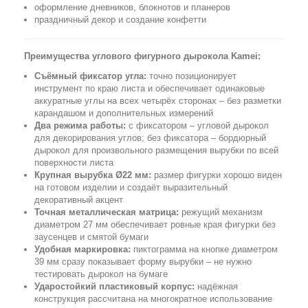
оформление дневников, блокнотов и планеров
праздничный декор и создание конфетти
Преимущества углового фигурного дырокола Kamei:
Съёмный фиксатор угла:
точно позиционирует
инструмент по краю листа и обеспечивает одинаковые
аккуратные углы на всех четырёх сторонах – без разметки
карандашом и дополнительных измерений
Два режима работы:
с фиксатором – угловой дырокол
для декорирования углов; без фиксатора – бордюрный
дырокол для произвольного размещения вырубки по всей
поверхности листа
Крупная вырубка Ø22 мм:
размер фигурки хорошо виден
на готовом изделии и создаёт выразительный
декоративный акцент
Точная металлическая матрица:
режущий механизм
диаметром 27 мм обеспечивает ровные края фигурки без
заусенцев и смятой бумаги
Удобная маркировка:
пиктограмма на кнопке диаметром
39 мм сразу показывает форму вырубки – не нужно
тестировать дырокол на бумаге
Ударостойкий пластиковый корпус:
надёжная
конструкция рассчитана на многократное использование