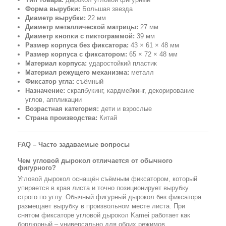
Форма вырубки:
Большая звезда
Диаметр вырубки:
22 мм
Диаметр металлической матрицы:
27 мм
Диаметр кнопки с пиктограммой:
39 мм
Размер корпуса без фиксатора:
43 × 61 × 48 мм
Размер корпуса с фиксатором:
65 × 72 × 48 мм
Материал корпуса:
ударостойкий пластик
Материал режущего механизма:
металл
Фиксатор угла:
съёмный
Назначение:
скрапбукинг, кардмейкинг, декорирование
углов, аппликации
Возрастная категория:
дети и взрослые
Страна производства:
Китай
FAQ – Часто задаваемые вопросы
Чем угловой дырокол отличается от обычного
фигурного?
Угловой дырокол оснащён съёмным фиксатором, который
упирается в края листа и точно позиционирует вырубку
строго по углу. Обычный фигурный дырокол без фиксатора
размещает вырубку в произвольном месте листа. При
снятом фиксаторе угловой дырокол Kamei работает как
бордюрный – универсально для обоих режимов.