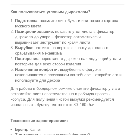
Как пользоваться угловым дыроколом?
Подготовка:
возьмите лист бумаги или тонкого картона
нужного цвета
Позиционирование:
вставьте угол листа в фиксатор
дырокола до упора – фиксатор автоматически
выравнивает инструмент по краям листа
Вырубка:
нажмите на верхнюю кнопку до полного
срабатывания механизма
Повторение:
переставьте дырокол на следующий угол и
повторите для всех сторон изделия
Извлечение конфетти:
вырубленные фигурки
накапливаются в прозрачном контейнере – откройте его и
используйте для декора
Для работы в бордюрном режиме снимите фиксатор угла и
вставляйте лист непосредственно в рабочую прорезь
корпуса. Для получения чистой вырубки рекомендуется
использовать бумагу плотностью 80–160 г/м².
Технические характеристики:
Бренд:
Kamei
Тип товара:
дырокол угловой фигурный