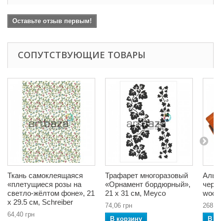
Оставьте отзыв первым!
СОПУТСТВУЮЩИЕ ТОВАРЫ
Ткань самоклеящаяся
Трафарет многоразовый
Альб
«плетущиеся розы на
«Орнамент бордюрный»,
черн
светло-жёлтом фоне», 21
21 x 31 см, Meyco
wood»
x 29.5 см, Schreiber
74,06 грн
268,1
64,40 грн
В корзину
В к