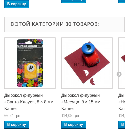
В корзину
В ЭТОЙ КАТЕГОРИИ 30 ТОВАРОВ:
Дырокол фигурный
Дырокол фигурный
Дыро
«Санта-Клаус», 8 × 8 мм,
«Месяц», 9 × 15 мм,
«Нота
Kamei
Kamei
Kame
66,24 грн
114,08 грн
114,08
В корзину
В корзину
В к