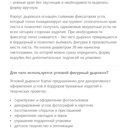
– ровные края без заусенцев и необходимости вырезать
форму вручную.
Корпус дырокола оснащён съёмным фиксатором угла,
который точно позиционирует инструмент относительно края
листа и позволяет получать одинаковые аккуратные углы на
всех четырёх сторонах изделия. При необходимости
фиксатор легко снимается – без него дырокол превращается
в бордюрный и позволяет выбивать фигурки в произвольном
месте листа. На кнопке диаметром 39 мм нанесена
пиктограмма, по которой можно сразу определить форму
вырубки без дополнительных подписей на упаковке.
Для чего используется угловой фигурный дырокол?
Угловой дырокол Kamei предназначен для декоративного
оформления углов и бордюров бумажных изделий в
творческих проектах:
скрапбукинг и оформление фотоальбомов
декорирование углов фотографий и карточек
изготовление открыток и приглашений
оформление закладок и бирок
украшение подарочной упаковки
детское творчество и аппликации