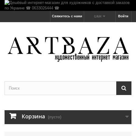
Свяжитесь с нами
Войти
UAH
Корзина
(пусто)